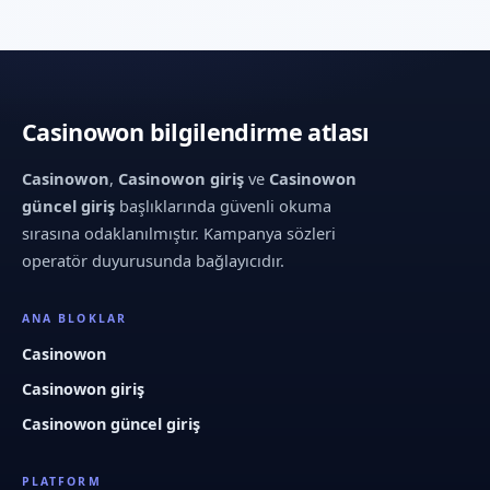
Casinowon bilgilendirme atlası
Casinowon
,
Casinowon giriş
ve
Casinowon
güncel giriş
başlıklarında güvenli okuma
sırasına odaklanılmıştır. Kampanya sözleri
operatör duyurusunda bağlayıcıdır.
ANA BLOKLAR
Casinowon
Casinowon giriş
Casinowon güncel giriş
PLATFORM