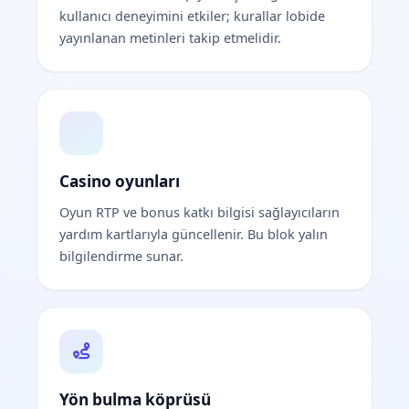
kullanıcı deneyimini etkiler; kurallar lobide
yayınlanan metinleri takip etmelidir.
Casino oyunları
Oyun RTP ve bonus katkı bilgisi sağlayıcıların
yardım kartlarıyla güncellenir. Bu blok yalın
bilgilendirme sunar.
Yön bulma köprüsü