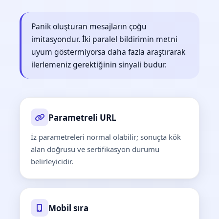
Panik oluşturan mesajların çoğu
imitasyondur. İki paralel bildirimin metni
uyum göstermiyorsa daha fazla araştırarak
ilerlemeniz gerektiğinin sinyali budur.
Parametreli URL
İz parametreleri normal olabilir; sonuçta kök
alan doğrusu ve sertifikasyon durumu
belirleyicidir.
Mobil sıra