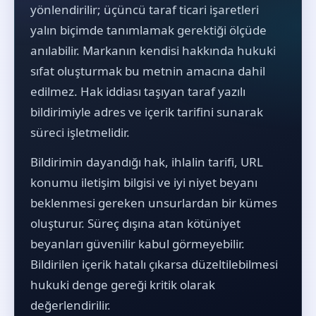
yönlendirilir; üçüncü taraf ticari işaretleri
yalın biçimde tanımlamak gerektiği ölçüde
anılabilir. Markanın kendisi hakkında hukuki
sıfat oluşturmak bu metnin amacına dahil
edilmez. Hak iddiası taşıyan taraf yazılı
bildirimiyle adres ve içerik tarifini sunarak
süreci işletmelidir.
Bildirimin dayandığı hak, ihlalin tarifi, URL
konumu iletişim bilgisi ve iyi niyet beyanı
beklenmesi gereken unsurlardan bir kümes
oluşturur. Süreç dışına atan kötüniyet
beyanları güvenilir kabul görmeyebilir.
Bildirilen içerik hatalı çıkarsa düzeltilebilmesi
hukuki denge gereği kritik olarak
değerlendirilir.