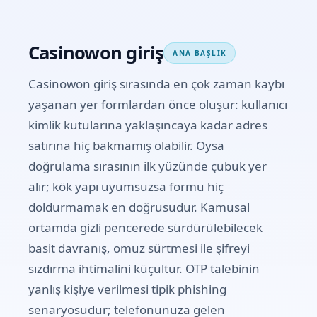
Casinowon giriş
ANA BAŞLIK
Casinowon giriş sırasında en çok zaman kaybı
yaşanan yer formlardan önce oluşur: kullanıcı
kimlik kutularına yaklaşıncaya kadar adres
satırına hiç bakmamış olabilir. Oysa
doğrulama sırasının ilk yüzünde çubuk yer
alır; kök yapı uyumsuzsa formu hiç
doldurmamak en doğrusudur. Kamusal
ortamda gizli pencerede sürdürülebilecek
basit davranış, omuz sürtmesi ile şifreyi
sızdırma ihtimalini küçültür. OTP talebinin
yanlış kişiye verilmesi tipik phishing
senaryosudur; telefonunuza gelen