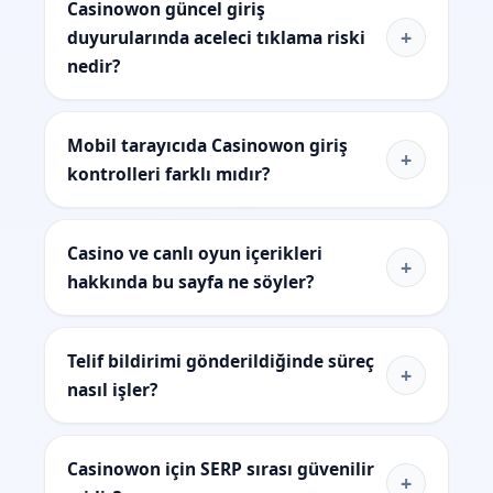
Casinowon güncel giriş
+
duyurularında aceleci tıklama riski
nedir?
Mobil tarayıcıda Casinowon giriş
+
kontrolleri farklı mıdır?
Casino ve canlı oyun içerikleri
+
hakkında bu sayfa ne söyler?
Telif bildirimi gönderildiğinde süreç
+
nasıl işler?
Casinowon için SERP sırası güvenilir
+