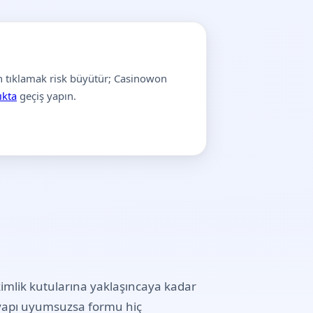
an tıklamak risk büyütür; Casinowon
ıkta
geçiş yapın.
imlik kutularına yaklaşıncaya kadar
k yapı uyumsuzsa formu hiç