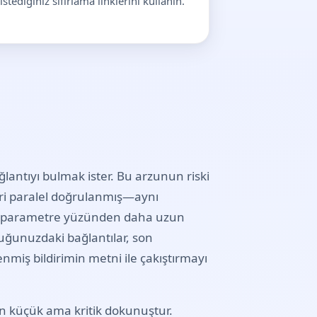
stediğiniz sıfırlama linklerini kullanın.
antıyı bulmak ister. Bu arzunun riski
ğeri paralel doğrulanmış—aynı
link) parametre yüzünden daha uzun
buğunuzdaki bağlantılar, son
nmiş bildirimin metni ile çakıştırmayı
en küçük ama kritik dokunuştur.