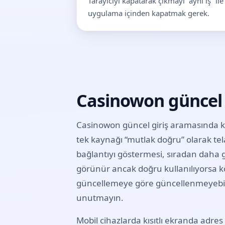
Tarayıcıyı kapatarak çıkmayı “aynı iş” i
uygulama içinden kapatmak gerek.
Casinowon güncel 
Casinowon güncel giriş aramasında kul
tek kaynağı “mutlak doğru” olarak tel
bağlantıyı göstermesi, sıradan daha g
görünür ancak doğru kullanılıyorsa kö
güncellemeye göre güncellenmeyebilir;
unutmayın.
Mobil cihazlarda kısıtlı ekranda adr