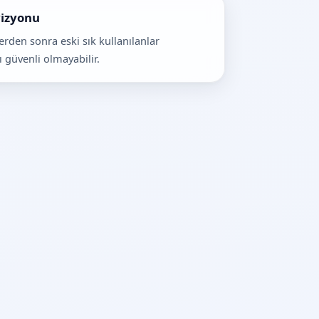
vizyonu
rden sonra eski sık kullanılanlar
ı güvenli olmayabilir.