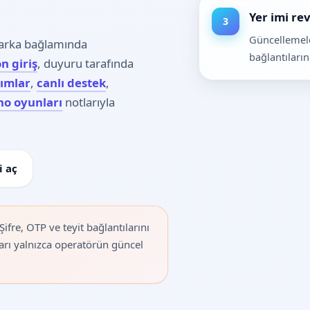
Yer imi re
Güncellemele
marka bağlamında
bağlantıların
n giriş
, duyuru tarafında
rımlar
,
canlı destek
,
no oyunları
notlarıyla
i aç
ifre, OTP ve teyit bağlantılarını
arı yalnızca operatörün güncel