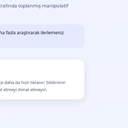
 etrafında toplanmış manipülatif
a fazla araştırarak ilerlemeniz
 daha da hızlı tıklanır; bildirimin
l etmeyi ihmal etmeyin.