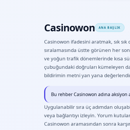
Casinowon
ANA BAŞLIK
Casinowon ifadesini aratmak, sık sık
sıralamasında üstte görünen her sonu
ve yoğun trafik dönemlerinde kısa sür
çubuğundaki doğruları kümeleyen daha
bildirimin metni yan yana değerlendir
Bu rehber Casinowon adına aksiyon atm
Uygulanabilir sıra üç adımdan oluşabil
veya bağlantıyı izleyin. Yorum kutuları
Casinowon aramasından sonra karşınız