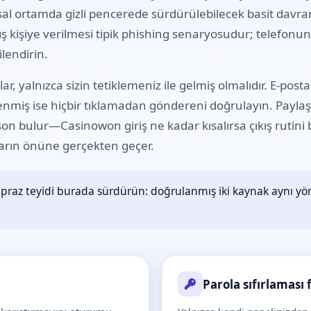
rtamda gizli pencerede sürdürülebilecek basit davranış
nlış kişiye verilmesi tipik phishing senaryosudur; telef
ilendirin.
lar, yalnızca sizin tetiklemeniz ile gelmiş olmalıdır. E-pos
enmiş ise hiçbir tıklamadan göndereni doğrulayın. Payla
 son bulur—Casinowon giriş ne kadar kısalırsa çıkış rutin
ların önüne gerçekten geçer.
praz teyidi burada sürdürün: doğrulanmış iki kaynak aynı
Parola sıfırlaması f