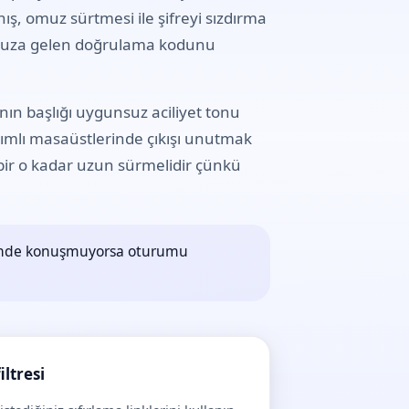
, omuz sürtmesi ile şifreyi sızdırma
onunuza gelen doğrulama kodunu
tanın başlığı uygunsuz aciliyet tonu
şımlı masaüstlerinde çıkışı unutmak
i bir o kadar uzun sürmelidir çünkü
 yönde konuşmuyorsa oturumu
iltresi