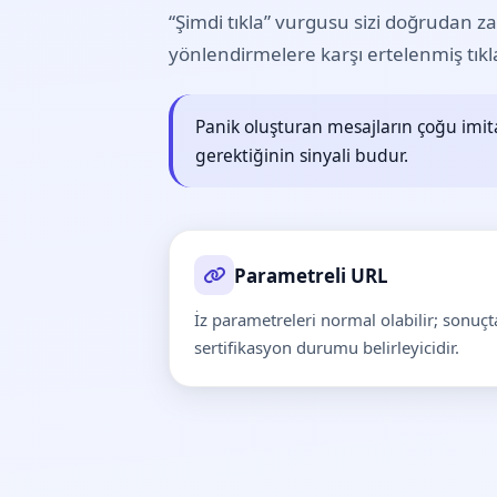
“Şimdi tıkla” vurgusu sizi doğrudan za
yönlendirmelere karşı ertelenmiş tıkl
Panik oluşturan mesajların çoğu imit
gerektiğinin sinyali budur.
Parametreli URL
İz parametreleri normal olabilir; sonuç
sertifikasyon durumu belirleyicidir.