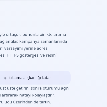
yle örtüşür; bununla birlikte arama
 bağlantılar, kampanya zamanlarında
ir” varsayımı yerine adres
es, HTTPS göstergesi ve resmî
çli tıklama alışkanlığı katar.
a üst üste getirin, sonra oturumu açın
artırarak hatayı kolaylaştırır.
ruluğu üzerinden de tartın.