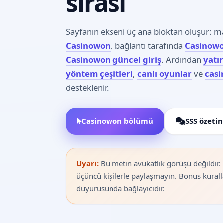
sırası
Sayfanın ekseni üç ana bloktan oluşur: 
Casinowon
, bağlantı tarafında
Casinowo
Casinowon güncel giriş
. Ardından
yatı
yöntem çeşitleri
,
canlı oyunlar
ve
casi
desteklenir.
Casinowon bölümü
SSS özetin
Uyarı:
Bu metin avukatlık görüşü değildir. Ş
üçüncü kişilerle paylaşmayın. Bonus kurall
duyurusunda bağlayıcıdır.