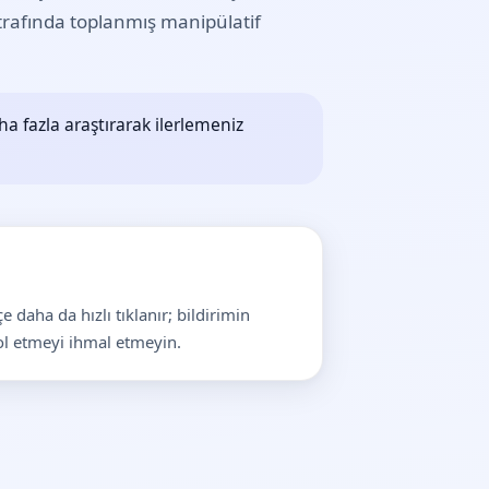
 etrafında toplanmış manipülatif
a fazla araştırarak ilerlemeniz
 daha da hızlı tıklanır; bildirimin
l etmeyi ihmal etmeyin.