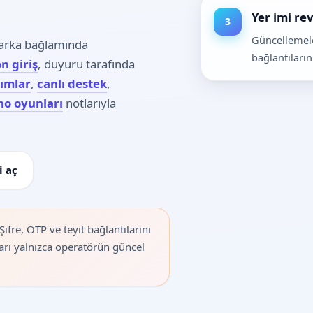
Yer imi re
Güncellemele
marka bağlamında
bağlantıların
n giriş
, duyuru tarafında
rımlar
,
canlı destek
,
no oyunları
notlarıyla
i aç
ifre, OTP ve teyit bağlantılarını
arı yalnızca operatörün güncel