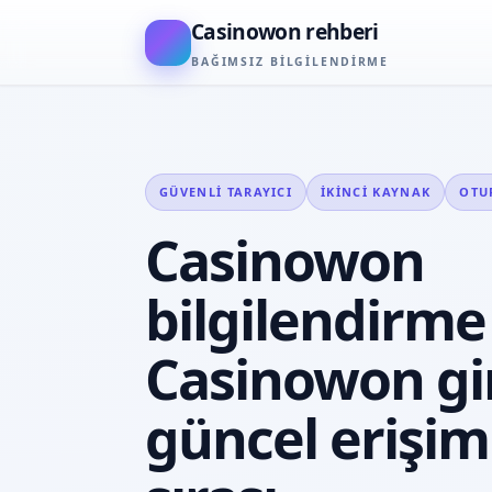
Casinowon rehberi
BAĞIMSIZ BILGILENDIRME
GÜVENLI TARAYICI
İKINCI KAYNAK
OTU
Casinowon
bilgilendirme
Casinowon gir
güncel erişim