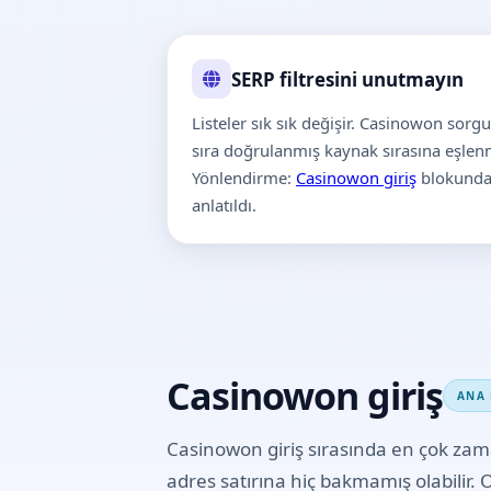
SERP filtresini unutmayın
Listeler sık sık değişir. Casinowon so
sıra doğrulanmış kaynak sırasına eşlenm
Yönlendirme:
Casinowon giriş
blokunda
anlatıldı.
Casinowon giriş
ANA 
Casinowon giriş sırasında en çok zam
adres satırına hiç bakmamış olabilir.