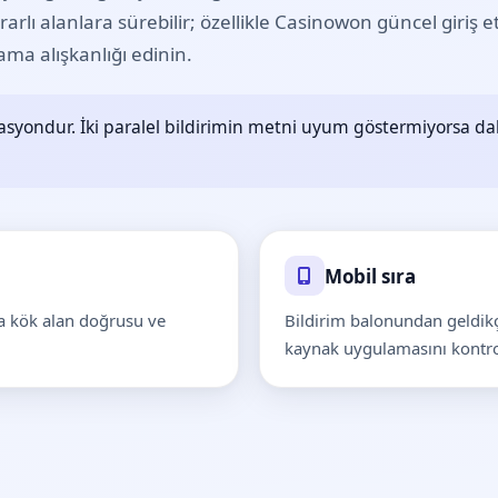
rarlı alanlara sürebilir; özellikle Casinowon güncel giriş
ama alışkanlığı edinin.
asyondur. İki paralel bildirimin metni uyum göstermiyorsa dah
Mobil sıra
ta kök alan doğrusu ve
Bildirim balonundan geldikçe
kaynak uygulamasını kontro