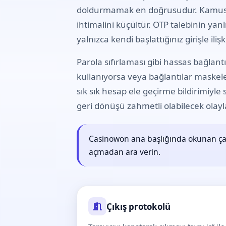
doldurmamak en doğrusudur. Kamusal o
ihtimalini küçültür. OTP talebinin ya
yalnızca kendi başlattığınız girişle ilişk
Parola sıfırlaması gibi hassas bağlantı
kullanıyorsa veya bağlantılar maskel
sık sık hesap ele geçirme bildirimiyle
geri dönüşü zahmetli olabilecek olay
Casinowon ana başlığında okunan ça
açmadan ara verin.
Çıkış protokolü