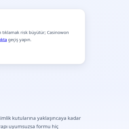
an tıklamak risk büyütür; Casinowon
ıkta
geçiş yapın.
imlik kutularına yaklaşıncaya kadar
k yapı uyumsuzsa formu hiç