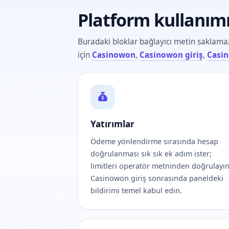
Platform kullanımı
Buradaki bloklar bağlayıcı metin saklama
için
Casinowon
,
Casinowon giriş
,
Casin
Yatırımlar
Ödeme yönlendirme sırasında hesap
doğrulanması sık sık ek adım ister;
limitleri operatör metninden doğrulayın
Casinowon giriş sonrasında paneldeki
bildirimi temel kabul edin.