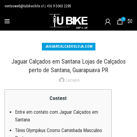
ventasweb@tubikechile.cl
|
+56 9 5063 2285
0
$
0
JAGUARCALCADOSLOJA.COM
Jaguar Calçados em Santana Lojas de Calçados
perto de Santana, Guarapuava PR
Luciano
Content
Entre em contato com Jaguar Calçados em
Santana
Tênis Olympikus Cosmo Caminhada Masculino