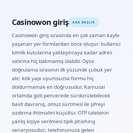
Casinowon giriş
ANA BAŞLIK
Casinowon giriş sırasında en çok zaman kaybı
yaşanan yer formlardan önce oluşur: kullanıcı
kimlik kutularına yaklaşıncaya kadar adres
satırına hiç bakmamış olabilir. Oysa
doğrulama sırasının ilk yüzünde çubuk yer
alır; kök yapı uyumsuzsa formu hiç
doldurmamak en doğrusudur. Kamusal
ortamda gizli pencerede sürdürülebilecek
basit davranış, omuz sürtmesi ile şifreyi
sızdırma ihtimalini küçültür. OTP talebinin
yanlış kişiye verilmesi tipik phishing
senaryosudur; telefonunuza gelen