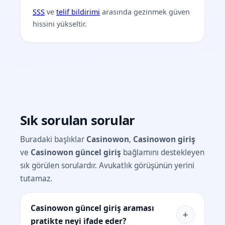
SSS
ve
telif bildirimi
arasında gezinmek güven
hissini yükseltir.
Sık sorulan sorular
Buradaki başlıklar
Casinowon
,
Casinowon giriş
ve
Casinowon güncel giriş
bağlamını destekleyen
sık görülen sorulardır. Avukatlık görüşünün yerini
tutamaz.
Casinowon güncel giriş araması
+
pratikte neyi ifade eder?