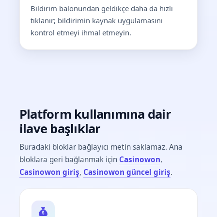
Bildirim balonundan geldikçe daha da hızlı
tıklanır; bildirimin kaynak uygulamasını
kontrol etmeyi ihmal etmeyin.
Platform kullanımına dair
ilave başlıklar
Buradaki bloklar bağlayıcı metin saklamaz. Ana
bloklara geri bağlanmak için
Casinowon
,
Casinowon giriş
,
Casinowon güncel giriş
.