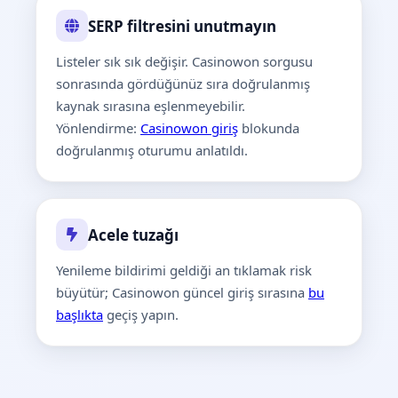
SERP filtresini unutmayın
Listeler sık sık değişir. Casinowon sorgusu
sonrasında gördüğünüz sıra doğrulanmış
kaynak sırasına eşlenmeyebilir.
Yönlendirme:
Casinowon giriş
blokunda
doğrulanmış oturumu anlatıldı.
Acele tuzağı
Yenileme bildirimi geldiği an tıklamak risk
büyütür; Casinowon güncel giriş sırasına
bu
başlıkta
geçiş yapın.