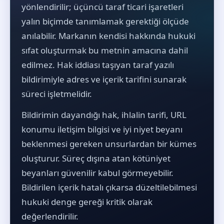
yönlendirilir; üçüncü taraf ticari işaretleri
yalın biçimde tanımlamak gerektiği ölçüde
anılabilir. Markanın kendisi hakkında hukuki
sıfat oluşturmak bu metnin amacına dahil
edilmez. Hak iddiası taşıyan taraf yazılı
bildirimiyle adres ve içerik tarifini sunarak
süreci işletmelidir.
Bildirimin dayandığı hak, ihlalin tarifi, URL
konumu iletişim bilgisi ve iyi niyet beyanı
beklenmesi gereken unsurlardan bir kümes
oluşturur. Süreç dışına atan kötüniyet
beyanları güvenilir kabul görmeyebilir.
Bildirilen içerik hatalı çıkarsa düzeltilebilmesi
hukuki denge gereği kritik olarak
değerlendirilir.