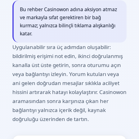
Bu rehber Casinowon adına aksiyon atmaz
ve markayla sıfat gerektiren bir bağ
kurmaz; yalnızca bilinçli tıklama alışkanlığı
katar.
Uygulanabilir sıra üç adımdan oluşabilir:
bildirilmiş erişimi not edin, ikinci doğrulanmış
kanalla üst üste getirin, sonra oturumu açın
veya bağlantıyı izleyin. Yorum kutuları veya
ani gelen doğrudan mesajlar sıklıkla aciliyet
hissini artırarak hatayı kolaylaştırır. Casinowon
aramasından sonra karşınıza çıkan her
bağlantıyı yalnızca içerik değil, kaynak
doğruluğu üzerinden de tartın.