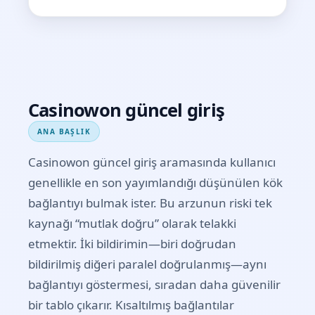
Casinowon güncel giriş
ANA BAŞLIK
Casinowon güncel giriş aramasında kullanıcı
genellikle en son yayımlandığı düşünülen kök
bağlantıyı bulmak ister. Bu arzunun riski tek
kaynağı “mutlak doğru” olarak telakki
etmektir. İki bildirimin—biri doğrudan
bildirilmiş diğeri paralel doğrulanmış—aynı
bağlantıyı göstermesi, sıradan daha güvenilir
bir tablo çıkarır. Kısaltılmış bağlantılar