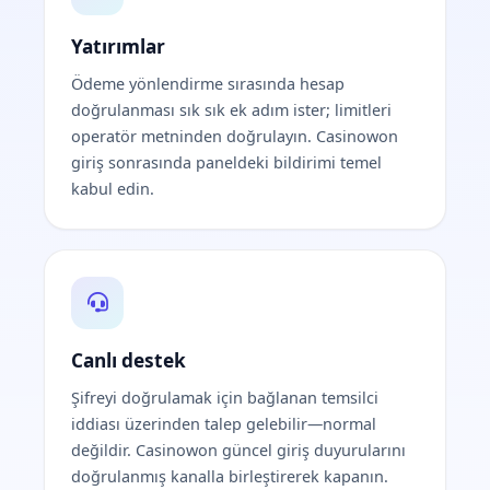
Yatırımlar
Ödeme yönlendirme sırasında hesap
doğrulanması sık sık ek adım ister; limitleri
operatör metninden doğrulayın. Casinowon
giriş sonrasında paneldeki bildirimi temel
kabul edin.
Canlı destek
Şifreyi doğrulamak için bağlanan temsilci
iddiası üzerinden talep gelebilir—normal
değildir. Casinowon güncel giriş duyurularını
doğrulanmış kanalla birleştirerek kapanın.