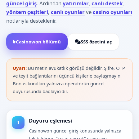
güncel giriş
. Ardından
yatırımlar
,
canlı destek
,
yöntem çeşitleri
,
canlı oyunlar
ve
casino oyunları
notlarıyla desteklenir.
Casinowon bölümü
SSS özetini aç
Uyarı:
Bu metin avukatlık görüşü değildir. Şifre, OTP
ve teyit bağlantılarını üçüncü kişilerle paylaşmayın.
Bonus kuralları yalnızca operatörün güncel
duyurusunda bağlayıcıdır.
Duyuru eşlemesi
Casinowon güncel giriş konusunda yalnızca
tek bildirimi “kesin gerçek” saymayın.