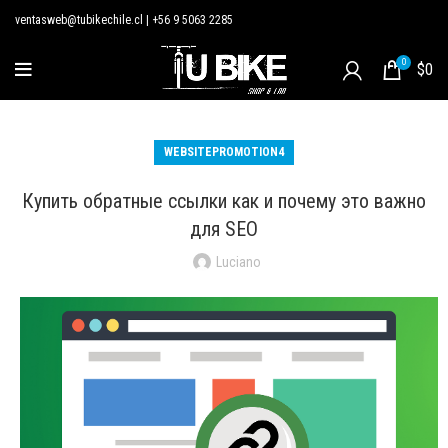
ventasweb@tubikechile.cl
|
+56 9 5063 2285
0
$
0
WEBSITEPROMOTION4
Купить обратные ссылки как и почему это важно
для SEO
Luciano