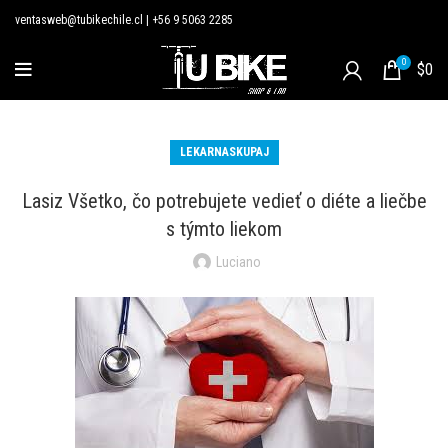
ventasweb@tubikechile.cl
|
+56 9 5063 2285
0
$
0
LEKARNASKUPAJ
Lasiz Všetko, čo potrebujete vedieť o diéte a liečbe
s týmto liekom
Luciano