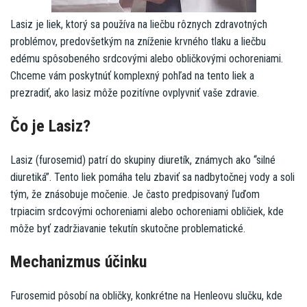
Lasiz je liek, ktorý sa používa na liečbu rôznych zdravotných
problémov, predovšetkým na zníženie krvného tlaku a liečbu
edému spôsobeného srdcovými alebo obličkovými ochoreniami.
Chceme vám poskytnúť komplexný pohľad na tento liek a
prezradiť, ako
lasiz
môže pozitívne ovplyvniť vaše zdravie.
Čo je Lasiz?
Lasiz (furosemid) patrí do skupiny diuretík, známych ako “silné
diuretiká”. Tento liek pomáha telu zbaviť sa nadbytočnej vody a soli
tým, že znásobuje močenie. Je často predpisovaný ľuďom
trpiacim srdcovými ochoreniami alebo ochoreniami obličiek, kde
môže byť zadržiavanie tekutín skutočne problematické.
Mechanizmus účinku
Furosemid pôsobí na obličky, konkrétne na Henleovu slučku, kde