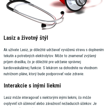
Lasiz a životný štýl
Ak užívate Lasiz, je dôležité udržiavať vyváženú stravu s doplnením
tekutín a potrebných elektrolytov. Môže to znamenať zvýšený
príjem draslíka, čo je dôležité pre udržanie správnej
kardiovaskulárnej funkcie. S lekárom sa dohodnite na vhodnom
nutričnom pláne, ktorý bude podporovať vaše zdravie.
Interakcie s inými liekmi
Lasiz môže interagovať s niektorými inými liekmi, čo môže
ovplyvniť ich účinnosť alebo závažnosť nežiaducich účinkov. Je