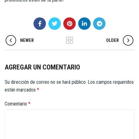
NEWER
OLDER
AGREGAR UN COMENTARIO
Su dirección de correo no se hará público.
Los campos requeridos
están marcados
*
Comentario
*