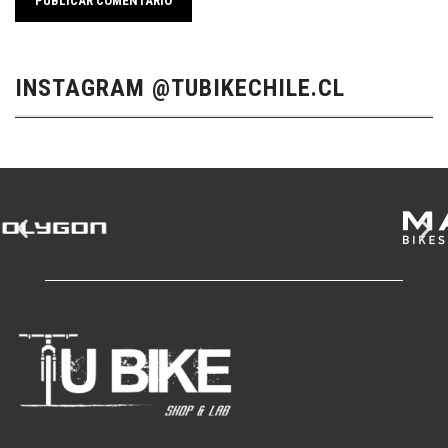
INSTAGRAM @TUBIKECHILE.CL