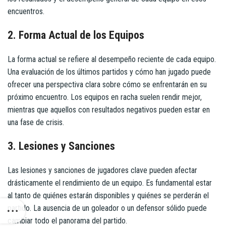
encuentros.
2. Forma Actual de los Equipos
La forma actual se refiere al desempeño reciente de cada equipo.
Una evaluación de los últimos partidos y cómo han jugado puede
ofrecer una perspectiva clara sobre cómo se enfrentarán en su
próximo encuentro. Los equipos en racha suelen rendir mejor,
mientras que aquellos con resultados negativos pueden estar en
una fase de crisis.
3. Lesiones y Sanciones
Las lesiones y sanciones de jugadores clave pueden afectar
drásticamente el rendimiento de un equipo. Es fundamental estar
al tanto de quiénes estarán disponibles y quiénes se perderán el
partido. La ausencia de un goleador o un defensor sólido puede
cambiar todo el panorama del partido.