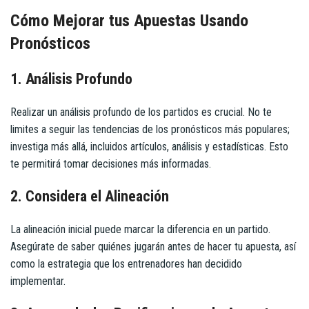
Cómo Mejorar tus Apuestas Usando
Pronósticos
1. Análisis Profundo
Realizar un análisis profundo de los partidos es crucial. No te
limites a seguir las tendencias de los pronósticos más populares;
investiga más allá, incluidos artículos, análisis y estadísticas. Esto
te permitirá tomar decisiones más informadas.
2. Considera el Alineación
La alineación inicial puede marcar la diferencia en un partido.
Asegúrate de saber quiénes jugarán antes de hacer tu apuesta, así
como la estrategia que los entrenadores han decidido
implementar.