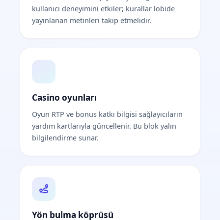
kullanıcı deneyimini etkiler; kurallar lobide
yayınlanan metinleri takip etmelidir.
Casino oyunları
Oyun RTP ve bonus katkı bilgisi sağlayıcıların
yardım kartlarıyla güncellenir. Bu blok yalın
bilgilendirme sunar.
Yön bulma köprüsü