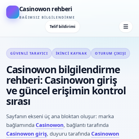
Casinowon rehberi
BAĞIMSIZ BILGILENDIRME
Telif bildirimi
GÜVENLI TARAYICI
İKINCI KAYNAK
OTURUM ÇIKIŞI
Casinowon bilgilendirme
rehberi: Casinowon giriş
ve güncel erişimin kontrol
sırası
Sayfanın ekseni üç ana bloktan oluşur: marka
bağlamında
Casinowon
, bağlantı tarafında
Casinowon giriş
, duyuru tarafında
Casinowon