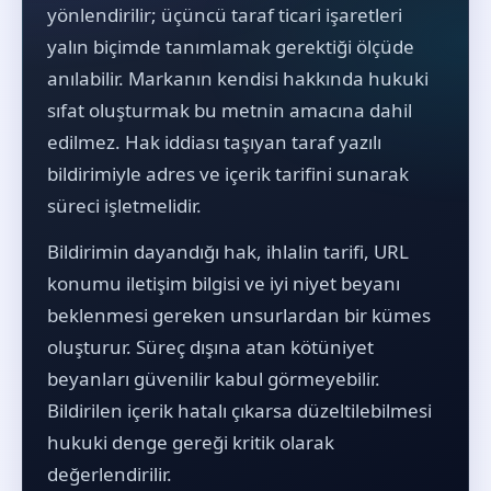
yönlendirilir; üçüncü taraf ticari işaretleri
yalın biçimde tanımlamak gerektiği ölçüde
anılabilir. Markanın kendisi hakkında hukuki
sıfat oluşturmak bu metnin amacına dahil
edilmez. Hak iddiası taşıyan taraf yazılı
bildirimiyle adres ve içerik tarifini sunarak
süreci işletmelidir.
Bildirimin dayandığı hak, ihlalin tarifi, URL
konumu iletişim bilgisi ve iyi niyet beyanı
beklenmesi gereken unsurlardan bir kümes
oluşturur. Süreç dışına atan kötüniyet
beyanları güvenilir kabul görmeyebilir.
Bildirilen içerik hatalı çıkarsa düzeltilebilmesi
hukuki denge gereği kritik olarak
değerlendirilir.