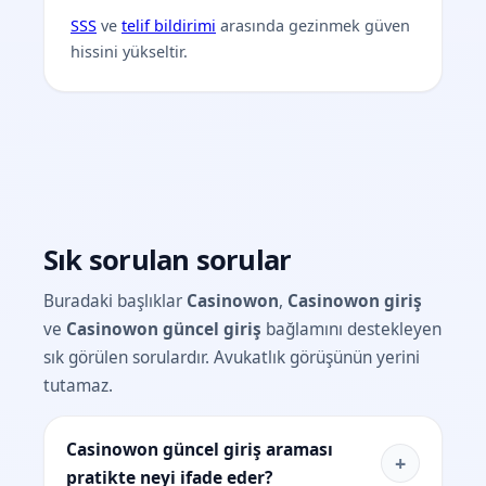
SSS
ve
telif bildirimi
arasında gezinmek güven
hissini yükseltir.
Sık sorulan sorular
Buradaki başlıklar
Casinowon
,
Casinowon giriş
ve
Casinowon güncel giriş
bağlamını destekleyen
sık görülen sorulardır. Avukatlık görüşünün yerini
tutamaz.
Casinowon güncel giriş araması
+
pratikte neyi ifade eder?