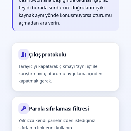
Casinowon ana başlığında okunan çapraz
teyidi burada sürdürün: doğrulanmış iki
kaynak aynı yönde konuşmuyorsa oturumu
açmadan ara verin.
Çıkış protokolü
Tarayıcıyı kapatarak çıkmayı “aynı iş” ile
karıştırmayın; oturumu uygulama içinden
kapatmak gerek.
Parola sıfırlaması filtresi
Yalnızca kendi panelinizden istediğiniz
sıfırlama linklerini kullanın.