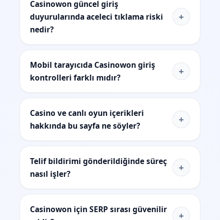
Casinowon güncel giriş
+
duyurularında aceleci tıklama riski
nedir?
Mobil tarayıcıda Casinowon giriş
+
kontrolleri farklı mıdır?
Casino ve canlı oyun içerikleri
+
hakkında bu sayfa ne söyler?
Telif bildirimi gönderildiğinde süreç
+
nasıl işler?
Casinowon için SERP sırası güvenilir
+