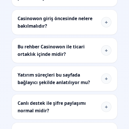
Casinowon giriş öncesinde nelere
+
bakılmalıdır?
Bu rehber Casinowon ile ticari
+
ortaklık içinde midir?
Yatırım süreçleri bu sayfada
+
bağlayıcı şekilde anlatılıyor mu?
Canlı destek ile şifre paylaşımı
+
normal midir?