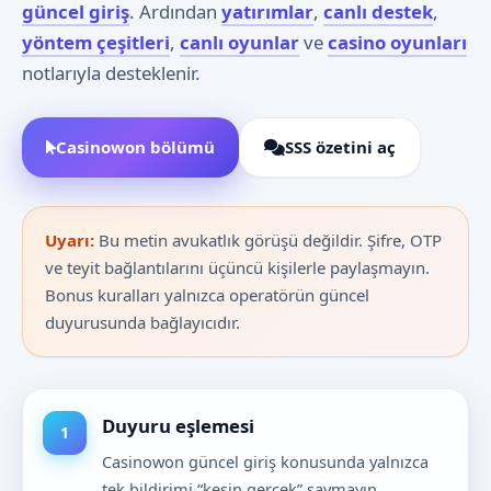
güncel giriş
. Ardından
yatırımlar
,
canlı destek
,
yöntem çeşitleri
,
canlı oyunlar
ve
casino oyunları
notlarıyla desteklenir.
Casinowon bölümü
SSS özetini aç
Uyarı:
Bu metin avukatlık görüşü değildir. Şifre, OTP
ve teyit bağlantılarını üçüncü kişilerle paylaşmayın.
Bonus kuralları yalnızca operatörün güncel
duyurusunda bağlayıcıdır.
Duyuru eşlemesi
Casinowon güncel giriş konusunda yalnızca
tek bildirimi “kesin gerçek” saymayın.