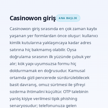
Casinowon giriş
ANA BAŞLIK
Casinowon giriş sırasında en çok zaman kaybı
yaşanan yer formlardan önce oluşur: kullanıcı
kimlik kutularına yaklaşıncaya kadar adres
satırına hiç bakmamış olabilir. Oysa
doğrulama sırasının ilk yüzünde çubuk yer
alır; kök yapı uyumsuzsa formu hiç
doldurmamak en doğrusudur. Kamusal
ortamda gizli pencerede sürdürülebilecek
basit davranış, omuz sürtmesi ile şifreyi
sızdırma ihtimalini küçültür. OTP talebinin
yanlış kişiye verilmesi tipik phishing
senaryosudur; telefonunuza gelen