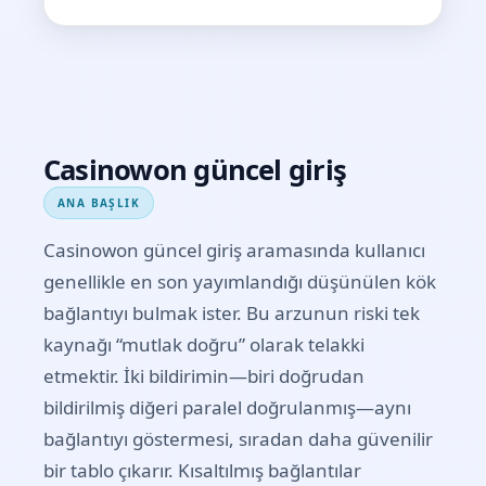
Casinowon güncel giriş
ANA BAŞLIK
Casinowon güncel giriş aramasında kullanıcı
genellikle en son yayımlandığı düşünülen kök
bağlantıyı bulmak ister. Bu arzunun riski tek
kaynağı “mutlak doğru” olarak telakki
etmektir. İki bildirimin—biri doğrudan
bildirilmiş diğeri paralel doğrulanmış—aynı
bağlantıyı göstermesi, sıradan daha güvenilir
bir tablo çıkarır. Kısaltılmış bağlantılar