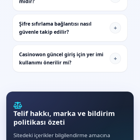
midir?
Şifre sıfırlama bağlantısı nasıl
+
güvenle takip edilir?
Casinowon güncel giriş için yer imi
+
kullanımı önerilir mi?
Telif hakkı, marka ve bildirim
politikası özeti
Sitedeki içerikler bilgilendirme amacına