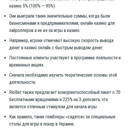
казино 5% (100% — 95%).
Они выиграли такие значительные суммы, когда были
бизнесменами и предпринимателями, онлайн казино для
хайроллеров а не из-за игры в казино.
Например, игроки отмечают высокую скорость вывода
денег в казино онлайн с быстрым выводом денег.
Постоянные клиенты участвуют в программе лояльности и
временных акциях.
Сначала необходимо изучить теоретические основы этой
деятельности.
RioBet также предлагает конкурентоспособный пакет с 70
бесплатными вращениями и 225% на 3 депозита, что
является отличным стимулом для начала игры.
Как правило, такие гемблеры «садятся» за специальные
столы для игры в покер в Украине.