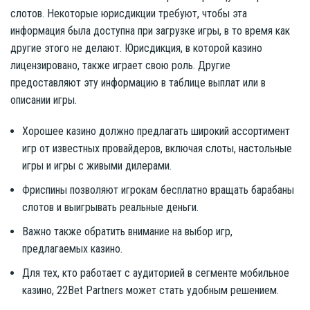
слотов. Некоторые юрисдикции требуют, чтобы эта
информация была доступна при загрузке игры, в то время как
другие этого не делают. Юрисдикция, в которой казино
лицензировано, также играет свою роль. Другие
предоставляют эту информацию в таблице выплат или в
описании игры.
Хорошее казино должно предлагать широкий ассортимент
игр от известных провайдеров, включая слоты, настольные
игры и игры с живыми дилерами.
Фриспины позволяют игрокам бесплатно вращать барабаны
слотов и выигрывать реальные деньги.
Важно также обратить внимание на выбор игр,
предлагаемых казино.
Для тех, кто работает с аудиторией в сегменте мобильное
казино, 22Bet Partners может стать удобным решением.