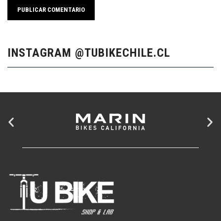
INSTAGRAM @TUBIKECHILE.CL