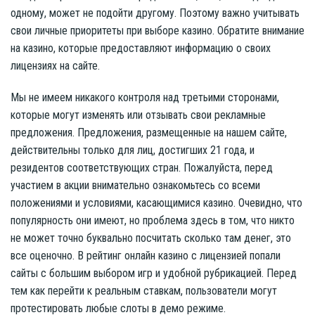
одному, может не подойти другому. Поэтому важно учитывать
свои личные приоритеты при выборе казино. Обратите внимание
на казино, которые предоставляют информацию о своих
лицензиях на сайте.
Мы не имеем никакого контроля над третьими сторонами,
которые могут изменять или отзывать свои рекламные
предложения. Предложения, размещенные на нашем сайте,
действительны только для лиц, достигших 21 года, и
резидентов соответствующих стран. Пожалуйста, перед
участием в акции внимательно ознакомьтесь со всеми
положениями и условиями, касающимися казино. Очевидно, что
популярность они имеют, но проблема здесь в том, что никто
не может точно буквально посчитать сколько там денег, это
все оценочно. В рейтинг онлайн казино с лицензией попали
сайты с большим выбором игр и удобной рубрикацией. Перед
тем как перейти к реальным ставкам, пользователи могут
протестировать любые слоты в демо режиме.