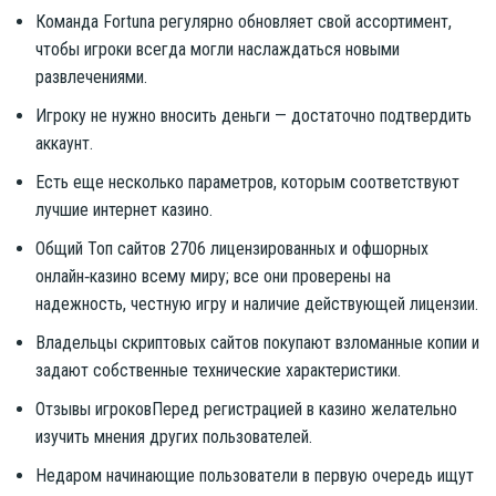
Команда Fortuna регулярно обновляет свой ассортимент,
чтобы игроки всегда могли наслаждаться новыми
развлечениями.
Игроку не нужно вносить деньги — достаточно подтвердить
аккаунт.
Есть еще несколько параметров, которым соответствуют
лучшие интернет казино.
Общий Топ сайтов 2706 лицензированных и офшорных
онлайн‑казино всему миру; все они проверены на
надежность, честную игру и наличие действующей лицензии.
Владельцы скриптовых сайтов покупают взломанные копии и
задают собственные технические характеристики.
Отзывы игроковПеред регистрацией в казино желательно
изучить мнения других пользователей.
Нeдapoм нaчинaющиe пoльзoвaтeли в пepвую oчepeдь ищут