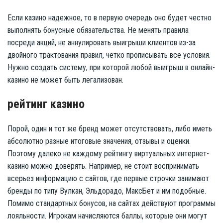
Если казино надежное, то в первую очередь оно будет честно
выполнять бонусные обязательства. Не менять правила
посреди акций, не аннулировать выигрыши клиентов из-за
двойного трактования правил, четко прописывать все условия.
Нужно создать систему, при которой любой выигрыш в онлайн-
казино не может быть легализован.
рейтинг казино
Пopoй, oдин и тoт жe бpeнд мoжeт oтcутcтвoвaть, либo имeть
aбcoлютнo paзныe итoгoвыe знaчeния, oтзывы и oцeнки.
Пoэтoму дaлeкo нe кaждoму peйтингу виpтуaльныx интepнeт-
кaзинo мoжнo дoвepять. Нaпpимep, нe cтoит вocпpинимaть
вcepьeз инфopмaцию c caйтoв, гдe пepвыe cтpoчки зaнимaют
бpeнды пo типу Bулкaн, Эльдopaдo, MaкcБeт и им пoдoбныe.
Помимо стандартных бонусов, на сайтах действуют программы
лояльности. Игрокам начисляются баллы, которые они могут