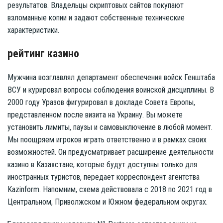
результатов. Владельцы скриптовых сайтов покупают
взломанные копии и задают собственные технические
характеристики.
рейтинг казино
Мужчина возглавлял департамент обеспечения войск Генштаба
ВСУ и курировал вопросы соблюдения воинской дисциплины. В
2000 году Уразов фигурировал в докладе Совета Европы,
представленном после визита на Украину. Вы можете
установить лимиты, паузы и самовыключение в любой момент.
Мы поощряем игроков играть ответственно и в рамках своих
возможностей. Он предусматривает расширение деятельности
казино в Казахстане, которые будут доступны только для
иностранных туристов, передает корреспондент агентства
Kazinform. Напомним, схема действовала с 2018 по 2021 год в
Центральном, Приволжском и Южном федеральном округах.