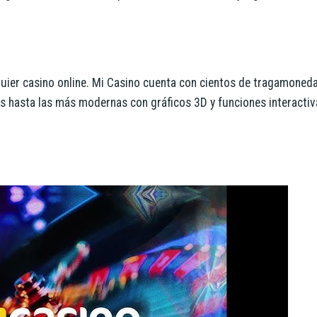
quier casino online. Mi Casino cuenta con cientos de tragamoned
as hasta las más modernas con gráficos 3D y funciones interactiva