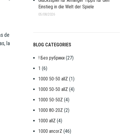
Glücksspiel für Anfänger Tipps für den
Einstieg in die Welt der Spiele
05/08/2026
as de
s, la
BLOG CATEGORIES
! Без рубрики
(27)
1
(6)
1000 50-50 allZ
(1)
1000 50-50 allZ
(4)
1000 50-50Z
(4)
1000 80-20Z
(2)
1000 allZ
(4)
1000 ancorZ
(46)