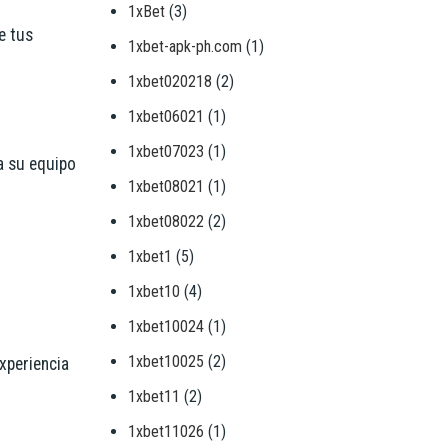
1xBet
(3)
e tus
1xbet-apk-ph.com
(1)
1xbet020218
(2)
1xbet06021
(1)
1xbet07023
(1)
 a su equipo
1xbet08021
(1)
1xbet08022
(2)
1xbet1
(5)
1xbet10
(4)
1xbet10024
(1)
1xbet10025
(2)
xperiencia
1xbet11
(2)
1xbet11026
(1)