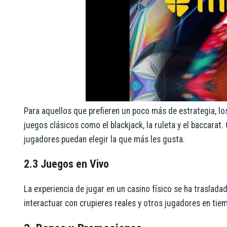
Para aquellos que prefieren un poco más de estrategia, l
juegos clásicos como el blackjack, la ruleta y el baccarat
jugadores puedan elegir la que más les gusta.
2.3 Juegos en Vivo
La experiencia de jugar en un casino físico se ha trasladad
interactuar con crupieres reales y otros jugadores en tie