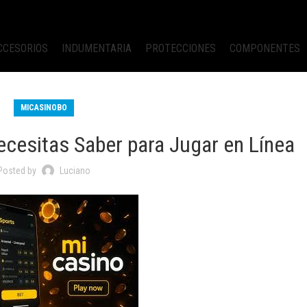
CCESORIOS
INDUMENTARIA
PROTECCIONES
COMPONENTES
MICASINOBO
ecesitas Saber para Jugar en Línea
Posted by
Luciano