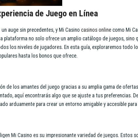
xperiencia de Juego en Línea
o un auge sin precedentes, y Mi Casino
casinos online
como Mi Cas
ta plataforma no solo ofrece un amplio catálogo de juegos, sino
dos los niveles de jugadores. En esta guía, exploraremos todo l
opulares hasta los bonos que ofrece.
ión de los amantes del juego gracias a su amplia gama de ofertas
ntado, aquí encontrarás algo que se ajuste a tus preferencias. D
ado arduamente para crear un entorno amigable y accesible para
eligen Mi Casino es su impresionante variedad de juegos. Estos s