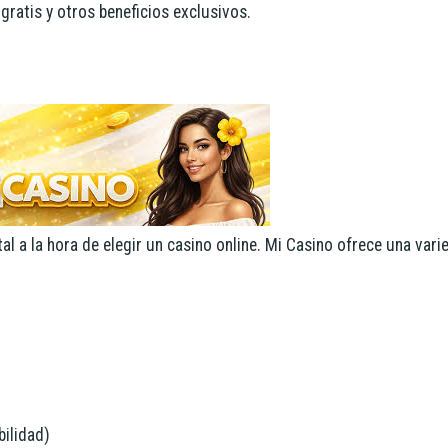
gratis y otros beneficios exclusivos.
l a la hora de elegir un casino online. Mi Casino ofrece una vari
bilidad)