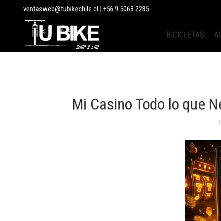
ventasweb@tubikechile.cl
|
+56 9 5063 2285
BICICLETAS
A
Mi Casino Todo lo que N