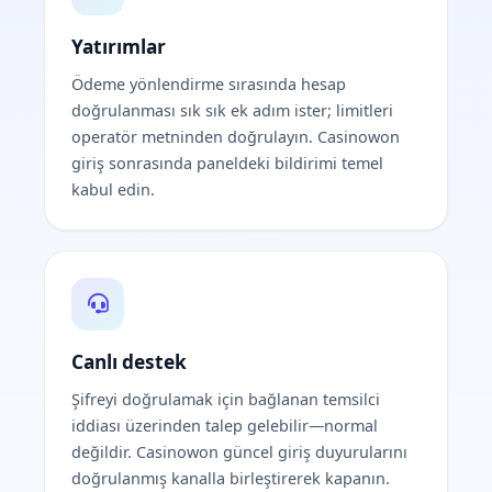
Yatırımlar
Ödeme yönlendirme sırasında hesap
doğrulanması sık sık ek adım ister; limitleri
operatör metninden doğrulayın. Casinowon
giriş sonrasında paneldeki bildirimi temel
kabul edin.
Canlı destek
Şifreyi doğrulamak için bağlanan temsilci
iddiası üzerinden talep gelebilir—normal
değildir. Casinowon güncel giriş duyurularını
doğrulanmış kanalla birleştirerek kapanın.