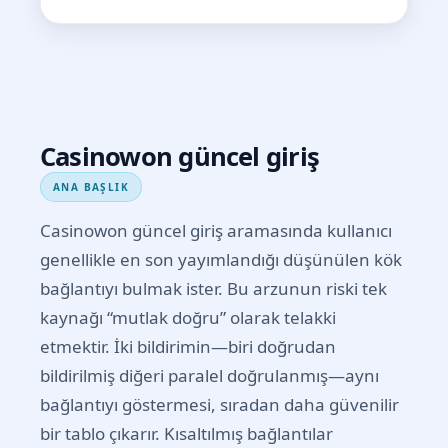
Casinowon güncel giriş
ANA BAŞLIK
Casinowon güncel giriş aramasında kullanıcı
genellikle en son yayımlandığı düşünülen kök
bağlantıyı bulmak ister. Bu arzunun riski tek
kaynağı “mutlak doğru” olarak telakki
etmektir. İki bildirimin—biri doğrudan
bildirilmiş diğeri paralel doğrulanmış—aynı
bağlantıyı göstermesi, sıradan daha güvenilir
bir tablo çıkarır. Kısaltılmış bağlantılar