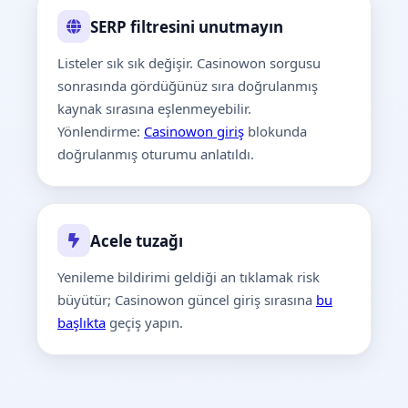
SERP filtresini unutmayın
Listeler sık sık değişir. Casinowon sorgusu
sonrasında gördüğünüz sıra doğrulanmış
kaynak sırasına eşlenmeyebilir.
Yönlendirme:
Casinowon giriş
blokunda
doğrulanmış oturumu anlatıldı.
Acele tuzağı
Yenileme bildirimi geldiği an tıklamak risk
büyütür; Casinowon güncel giriş sırasına
bu
başlıkta
geçiş yapın.