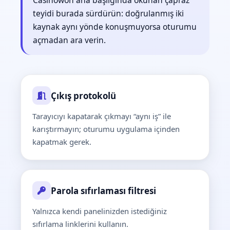
Casinowon ana başlığında okunan çapraz
teyidi burada sürdürün: doğrulanmış iki
kaynak aynı yönde konuşmuyorsa oturumu
açmadan ara verin.
Çıkış protokolü
Tarayıcıyı kapatarak çıkmayı “aynı iş” ile
karıştırmayın; oturumu uygulama içinden
kapatmak gerek.
Parola sıfırlaması filtresi
Yalnızca kendi panelinizden istediğiniz
sıfırlama linklerini kullanın.