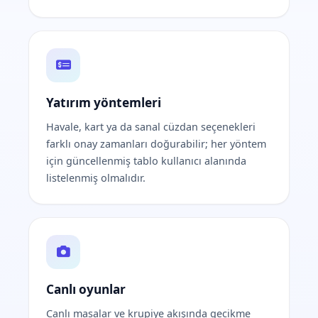
Yatırım yöntemleri
Havale, kart ya da sanal cüzdan seçenekleri
farklı onay zamanları doğurabilir; her yöntem
için güncellenmiş tablo kullanıcı alanında
listelenmiş olmalıdır.
Canlı oyunlar
Canlı masalar ve krupiye akışında gecikme