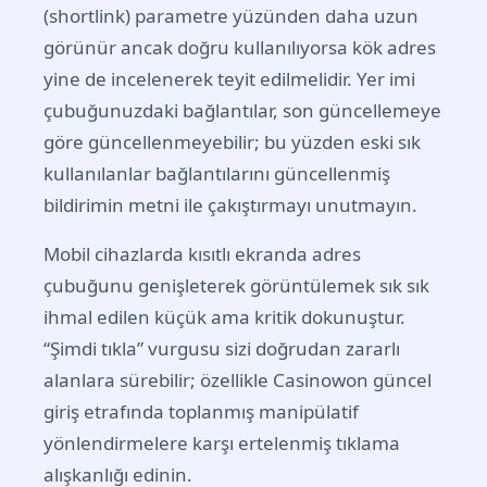
(shortlink) parametre yüzünden daha uzun
görünür ancak doğru kullanılıyorsa kök adres
yine de incelenerek teyit edilmelidir. Yer imi
çubuğunuzdaki bağlantılar, son güncellemeye
göre güncellenmeyebilir; bu yüzden eski sık
kullanılanlar bağlantılarını güncellenmiş
bildirimin metni ile çakıştırmayı unutmayın.
Mobil cihazlarda kısıtlı ekranda adres
çubuğunu genişleterek görüntülemek sık sık
ihmal edilen küçük ama kritik dokunuştur.
“Şimdi tıkla” vurgusu sizi doğrudan zararlı
alanlara sürebilir; özellikle Casinowon güncel
giriş etrafında toplanmış manipülatif
yönlendirmelere karşı ertelenmiş tıklama
alışkanlığı edinin.