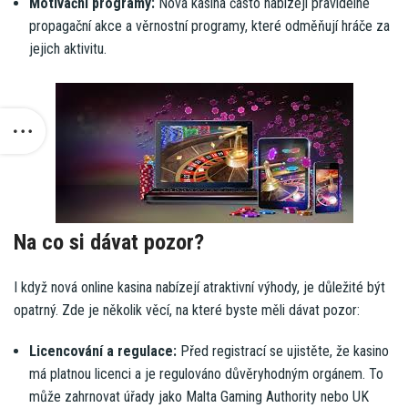
Motivační programy:
Nová kasina často nabízejí pravidelné
propagační akce a věrnostní programy, které odměňují hráče za
jejich aktivitu.
Na co si dávat pozor?
I když nová online kasina nabízejí atraktivní výhody, je důležité být
opatrný. Zde je několik věcí, na které byste měli dávat pozor:
Licencování a regulace:
Před registrací se ujistěte, že kasino
má platnou licenci a je regulováno důvěryhodným orgánem. To
může zahrnovat úřady jako Malta Gaming Authority nebo UK