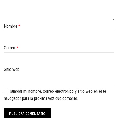
Nombre
*
Correo
*
Sitio web
Guardar mi nombre, correo electrónico y sitio web en este
navegador para la próxima vez que comente.