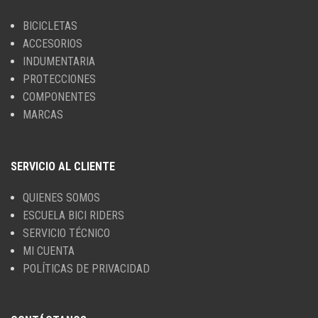
BICICLETAS
ACCESORIOS
INDUMENTARIA
PROTECCIONES
COMPONENTES
MARCAS
SERVICIO AL CLIENTE
QUIENES SOMOS
ESCUELA BICI RIDERS
SERVICIO TÉCNICO
MI CUENTA
POLÍTICAS DE PRIVACIDAD