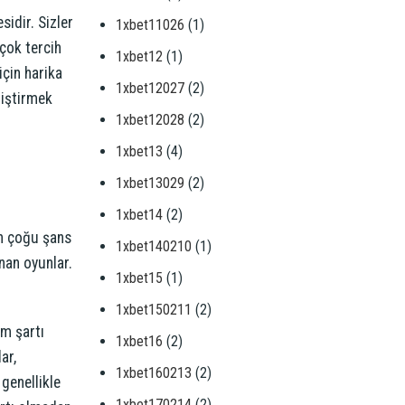
sidir. Sizler
1xbet11026
(1)
çok tercih
1xbet12
(1)
çin harika
1xbet12027
(2)
liştirmek
1xbet12028
(2)
1xbet13
(4)
1xbet13029
(2)
1xbet14
(2)
ın çoğu şans
1xbet140210
(1)
anan oyunlar.
1xbet15
(1)
1xbet150211
(2)
im şartı
1xbet16
(2)
ar,
1xbet160213
(2)
genellikle
1xbet170214
(2)