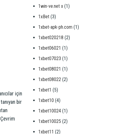
1win-ve.net x
(1)
1xBet
(3)
1xbet-apk-ph.com
(1)
1xbet020218
(2)
1xbet06021
(1)
1xbet07023
(1)
1xbet08021
(1)
1xbet08022
(2)
1xbet1
(5)
nıcılar için
1xbet10
(4)
tanıyan bir
utan
1xbet10024
(1)
. Çevrim
1xbet10025
(2)
1xbet11
(2)