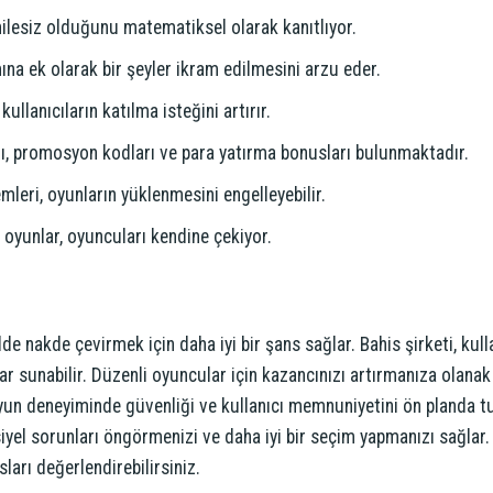
 hilesiz olduğunu matematiksel olarak kanıtlıyor.
na ek olarak bir şeyler ikram edilmesini arzu eder.
llanıcıların katılma isteğini artırır.
rı, promosyon kodları ve para yatırma bonusları bulunmaktadır.
leri, oyunların yüklenmesini engelleyebilir.
 oyunlar, oyuncuları kendine çekiyor.
de nakde çevirmek için daha iyi bir şans sağlar. Bahis şirketi, kulla
r sunabilir. Düzenli oyuncular için kazancınızı artırmanıza olanak 
 oyun deneyiminde güvenliği ve kullanıcı memnuniyetini ön planda t
iyel sorunları öngörmenizi ve daha iyi bir seçim yapmanızı sağlar
ları değerlendirebilirsiniz.