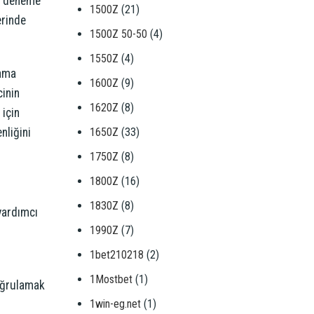
ar deneme
1500Z
(21)
erinde
1500Z 50-50
(4)
1550Z
(4)
lama
1600Z
(9)
cinin
1620Z
(8)
 için
nliğini
1650Z
(33)
1750Z
(8)
1800Z
(16)
1830Z
(8)
yardımcı
1990Z
(7)
1bet210218
(2)
1Mostbet
(1)
doğrulamak
1win-eg.net
(1)