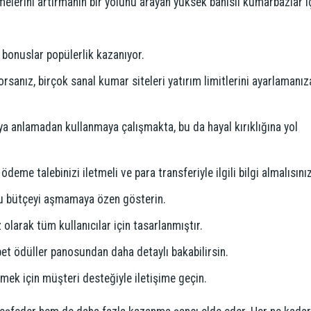
emelerini artırmanın bir yolunu arayan yüksek bahisli kumarbazlar i
l bonuslar popülerlik kazanıyor.
sanız, birçok sanal kumar siteleri yatırım limitlerini ayarlamanız
a anlamadan kullanmaya çalışmakta, bu da hayal kırıklığına yol
deme talebinizi iletmeli ve para transferiyle ilgili bilgi almalısınız
 bu bütçeyi aşmamaya özen gösterin.
olarak tüm kullanıcılar için tasarlanmıştır.
et ödüller panosundan daha detaylı bakabilirsin.
ek için müşteri desteğiyle iletişime geçin.