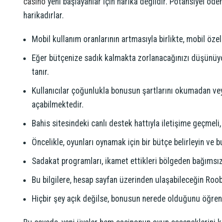
casino
yeni başlayanlar için harika değildir. Potansiyel öd
harikadırlar.
Mobil kullanım oranlarının artmasıyla birlikte, mobil öze
Eğer bütçenize sadık kalmakta zorlanacağınızı düşünüyor
tanır.
Kullanıcılar çoğunlukla bonusun şartlarını okumadan vey
açabilmektedir.
Bahis sitesindeki canlı destek hattıyla iletişime geçmeli, ö
Öncelikle, oyunları oynamak için bir bütçe belirleyin ve
Sadakat programları, ikamet ettikleri bölgeden bağımsız 
Bu bilgilere, hesap sayfan üzerinden ulaşabileceğin Roob
Hiçbir şey açık değilse, bonusun nerede olduğunu öğrenm