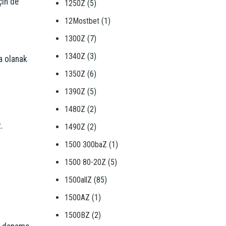
çin de
1250Z
(5)
12Mostbet
(1)
1300Z
(7)
1340Z
(3)
a olanak
1350Z
(6)
1390Z
(5)
1480Z
(2)
.
1490Z
(2)
1500 300baZ
(1)
1500 80-20Z
(5)
1500allZ
(85)
1500AZ
(1)
1500BZ
(2)