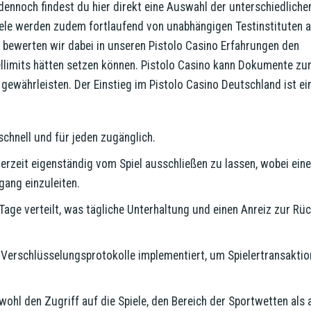
ennoch findest du hier direkt eine Auswahl der unterschiedlichen
ele werden zudem fortlaufend von unabhängigen Testinstituten a
 bewerten wir dabei in unseren Pistolo Casino Erfahrungen den
iellimits hätten setzen können. Pistolo Casino kann Dokumente zu
ewährleisten. Der Einstieg im Pistolo Casino Deutschland ist ei
schnell und für jeden zugänglich.
erzeit eigenständig vom Spiel ausschließen zu lassen, wobei eine
ang einzuleiten.
Tage verteilt, was tägliche Unterhaltung und einen Anreiz zur Rü
 Verschlüsselungsprotokolle implementiert, um Spielertransakti
wohl den Zugriff auf die Spiele, den Bereich der Sportwetten als 