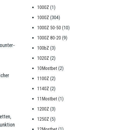
1000Z
(1)
n
1000Z
(304)
1000Z 50-50
(10)
1000Z 80-20
(9)
Counter-
100bZ
(3)
1020Z
(2)
10Mostbet
(2)
icher
1100Z
(2)
1140Z
(2)
11Mostbet
(1)
t
1200Z
(3)
etten,
1250Z
(5)
Funktion
12Mostbet
(1)