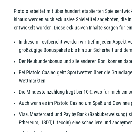
Pistolo arbeitet mit über hundert etablierten Spieleentwi
hinaus werden auch exklusive Spieletitel angeboten, die 
entwickelt wurden. Diese exklusiven Inhalte sorgen für ein
In diesem Testbericht werden wir tief in jeden Aspekt vo
großzügige Bonuspakete bis hin zur Sicherheit und de
Der Neukundenbonus und alle anderen Boni können dabei
Bei Pistolo Casino geht Sportwetten über die Grundlage
Wettmärkten.
Die Mindesteinzahlung liegt bei 10 €, was für mich ein seh
Auch wenn es im Pistolo Casino um Spaß und Gewinne geh
Visa, Mastercard und Pay by Bank (Banküberweisung) s
Ethereum, USDT, Litecoin) eine schnellere und anonymere