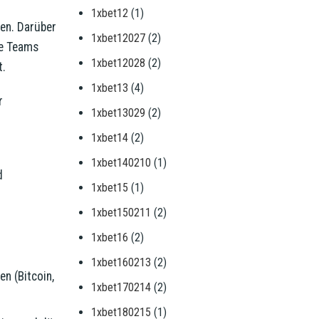
1xbet12
(1)
men. Darüber
1xbet12027
(2)
ne Teams
1xbet12028
(2)
t.
1xbet13
(4)
r
1xbet13029
(2)
1xbet14
(2)
1xbet140210
(1)
d
1xbet15
(1)
1xbet150211
(2)
1xbet16
(2)
1xbet160213
(2)
n (Bitcoin,
1xbet170214
(2)
1xbet180215
(1)