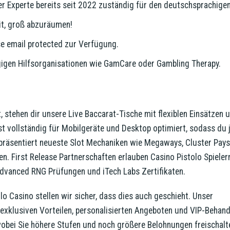
ner Experte bereits seit 2022 zuständig für den deutschsprachige
eit, groß abzuräumen!
se email protected zur Verfügung.
ngigen Hilfsorganisationen wie GamCare oder Gambling Therapy.
 stehen dir unsere Live Baccarat-Tische mit flexiblen Einsätzen 
t vollständig für Mobilgeräte und Desktop optimiert, sodass du 
o präsentiert neueste Slot Mechaniken wie Megaways, Cluster Pay
n. First Release Partnerschaften erlauben Casino Pistolo Spielern
Advanced RNG Prüfungen und iTech Labs Zertifikaten.
olo Casino stellen wir sicher, dass dies auch geschieht. Unser
exklusiven Vorteilen, personalisierten Angeboten und VIP-Behan
 wobei Sie höhere Stufen und noch größere Belohnungen freischalt