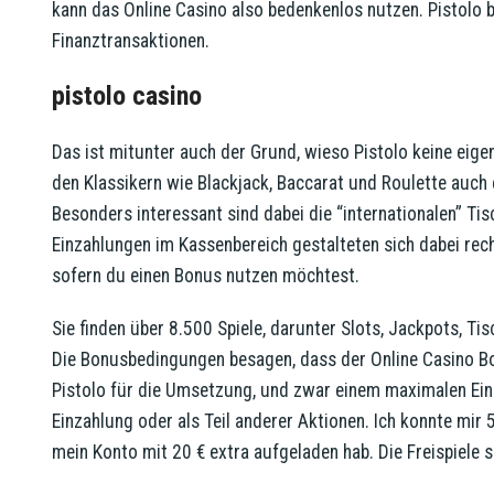
kann das Online Casino also bedenkenlos nutzen. Pistolo b
Finanztransaktionen.
pistolo casino
Das ist mitunter auch der Grund, wieso Pistolo keine eig
den Klassikern wie Blackjack, Baccarat und Roulette auch
Besonders interessant sind dabei die “internationalen” Ti
Einzahlungen im Kassenbereich gestalteten sich dabei rech
sofern du einen Bonus nutzen möchtest.
Sie finden über 8.500 Spiele, darunter Slots, Jackpots, T
Die Bonusbedingungen besagen, dass der Online Casino Bo
Pistolo für die Umsetzung, und zwar einem maximalen Eins
Einzahlung oder als Teil anderer Aktionen. Ich konnte mir 
mein Konto mit 20 € extra aufgeladen hab. Die Freispiele 