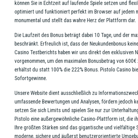
können Sie in Echtzeit auf laufende Spiele setzen und flexi
optimiert und funktioniert perfekt im Browser auf jedem mo
monumental und stellt das wahre Herz der Plattform dar.
Die Laufzeit des Bonus beträgt dabei 10 Tage, und der max
beschränkt. Erfreulich ist, dass der Neukundenbonus kein
Casino Testberichts haben wir uns direkt den exklusiven 
vorgenommen, um den maximalen Bonusbetrag von 600€ zu 
erhältst du statt 100% die 222% Bonus. Pistolo Casino bie
Sofortgewinne.
Unsere Website dient ausschließlich zu Informationszwecke
umfassende Bewertungen und Analysen, fördern jedoch ke
setzen Sie sich Limits und spielen Sie nur zur Unterhalt
Pistolo eine außergewöhnliche Casino-Plattform ist, die i
Ihre größten Stärken sind das gigantische und vielfältig
moderne, sichere und äußerst benutzerorientierte Umgeb