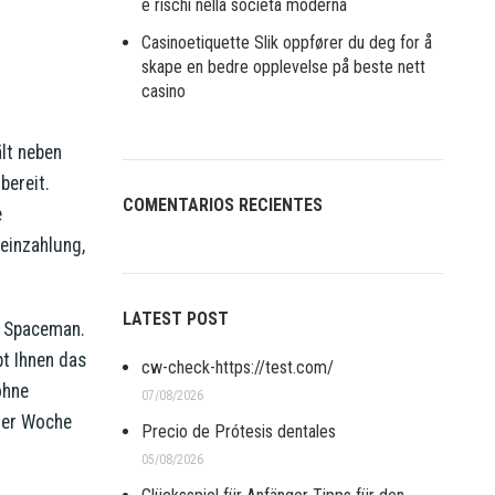
e rischi nella società moderna
Casinoetiquette Slik oppfører du deg for å
skape en bedre opplevelse på beste nett
casino
lt neben
bereit.
COMENTARIOS RECIENTES
e
einzahlung,
LATEST POST
er Spaceman.
t Ihnen das
cw-check-https://test.com/
ohne
07/08/2026
 der Woche
Precio de Prótesis dentales
05/08/2026