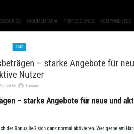
CCESORIOS
INDUMENTARIA
PROTECCIONES
COMPONENTES
300Z
sbeträgen – starke Angebote für ne
ktive Nutzer
Posted by
Luciano
ägen – starke Angebote für neue und akt
uch der Bonus ließ sich ganz normal aktivieren. Wer gerne am Hand