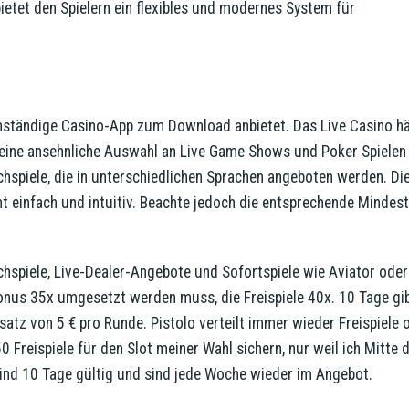
ietet den Spielern ein flexibles und modernes System für
enständige Casino-App zum Download anbietet. Das Live Casino hä
 eine ansehnliche Auswahl an Live Game Shows und Poker Spielen 
schspiele, die in unterschiedlichen Sprachen angeboten werden. Di
t einfach und intuitiv. Beachte jedoch die entsprechende Mindest
ischspiele, Live-Dealer-Angebote und Sofortspiele wie Aviator od
nus 35x umgesetzt werden muss, die Freispiele 40x. 10 Tage gib
atz von 5 € pro Runde. Pistolo verteilt immer wieder Freispiele 
50 Freispiele für den Slot meiner Wahl sichern, nur weil ich Mitte
sind 10 Tage gültig und sind jede Woche wieder im Angebot.