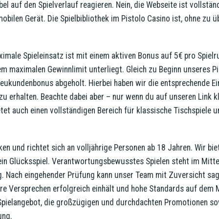
bel auf den Spielverlauf reagieren. Nein, die Webseite ist vollstän
bilen Gerät. Die Spielbibliothek im Pistolo Casino ist, ohne zu ü
imale Spieleinsatz ist mit einem aktiven Bonus auf 5€ pro Spiel
em maximalen Gewinnlimit unterliegt. Gleich zu Beginn unseres Pi
Neukundenbonus abgeholt. Hierbei haben wir die entsprechende E
erhalten. Beachte dabei aber – nur wenn du auf unseren Link kl
tet auch einen vollständigen Bereich für klassische Tischspiele u
n und richtet sich an volljährige Personen ab 18 Jahren. Wir bie
in Glücksspiel. Verantwortungsbewusstes Spielen steht im Mitte
ung. Nach eingehender Prüfung kann unser Team mit Zuversicht sa
hre Versprechen erfolgreich einhält und hohe Standards auf dem 
e Spielangebot, die großzügigen und durchdachten Promotionen so
ung.