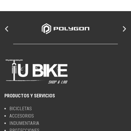
PRODUCTOS Y SERVICIOS
BICICLETAS
ACCESORIOS
INDUMENTARIA
PROTECCIONES