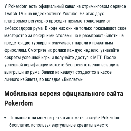
У Pokerdom есть официальный канал на стриминговом сервисе
Twitch TV и на видеохостинге Youtube. На этих двух
платформах регулярно проходят прямые трансляции от
амбассадоров рума. В ходе них они не только показывают свое
мастерство за покерными столами, но и разыграют билеты на
предстоящие турниры и озвучивают пароли к приватным
фрироллам. Смотрите их ролики каждую неделю, узнавайте
секреты успешной игры и получайте доступ к МТТ. После
успешной верификации можете беспрепятственно выводить
выигрыши из рума. Заявки на кешаут создаются в кассе
личного кабинета, во вкладке «Выплаты».
Мобильная версия официального сайта
Pokerdom
Пользователи могут играть в автоматы в клубе Pokerdom
бесплатно, используя виртуальные кредиты вместо