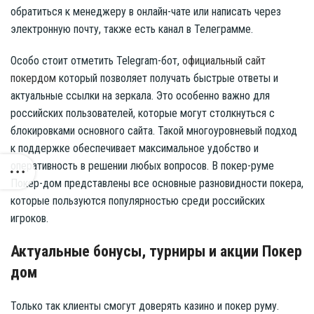
обратиться к менеджеру в онлайн-чате или написать через
электронную почту, также есть канал в Телеграмме.
Особо стоит отметить Telegram-бот,
официальный сайт
покердом
который позволяет получать быстрые ответы и
актуальные ссылки на зеркала. Это особенно важно для
российских пользователей, которые могут столкнуться с
блокировками основного сайта. Такой многоуровневый подход
к поддержке обеспечивает максимальное удобство и
оперативность в решении любых вопросов. В покер-руме
Покер-дом представлены все основные разновидности покера,
которые пользуются популярностью среди российских
игроков.
Актуальные бонусы, турниры и акции Покер
дом
Только так клиенты смогут доверять казино и покер руму.