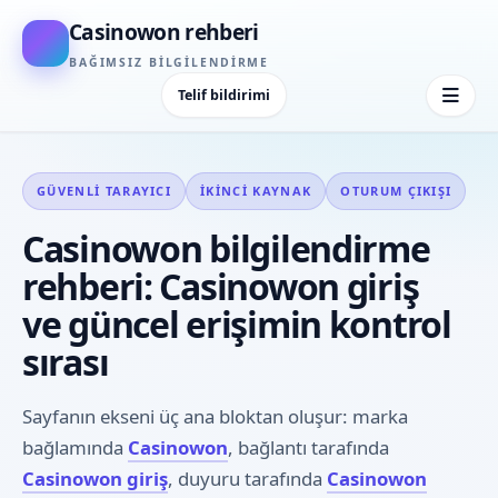
Casinowon rehberi
BAĞIMSIZ BILGILENDIRME
Telif bildirimi
GÜVENLI TARAYICI
İKINCI KAYNAK
OTURUM ÇIKIŞI
Casinowon bilgilendirme
rehberi: Casinowon giriş
ve güncel erişimin kontrol
sırası
Sayfanın ekseni üç ana bloktan oluşur: marka
bağlamında
Casinowon
, bağlantı tarafında
Casinowon giriş
, duyuru tarafında
Casinowon