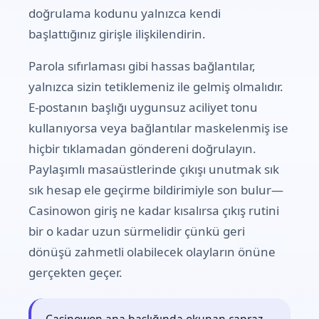
doğrulama kodunu yalnızca kendi
başlattığınız girişle ilişkilendirin.
Parola sıfırlaması gibi hassas bağlantılar,
yalnızca sizin tetiklemeniz ile gelmiş olmalıdır.
E-postanın başlığı uygunsuz aciliyet tonu
kullanıyorsa veya bağlantılar maskelenmiş ise
hiçbir tıklamadan göndereni doğrulayın.
Paylaşımlı masaüstlerinde çıkışı unutmak sık
sık hesap ele geçirme bildirimiyle son bulur—
Casinowon giriş ne kadar kısalırsa çıkış rutini
bir o kadar uzun sürmelidir çünkü geri
dönüşü zahmetli olabilecek olayların önüne
gerçekten geçer.