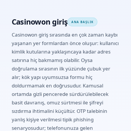
Casinowon giriş
ANA BAŞLIK
Casinowon giriş sırasında en çok zaman kaybı
yaşanan yer formlardan önce oluşur: kullanıcı
kimlik kutularına yaklaşıncaya kadar adres
satırına hiç bakmamış olabilir. Oysa
doğrulama sırasının ilk yüzünde çubuk yer
alır; kök yapı uyumsuzsa formu hiç
doldurmamak en doğrusudur. Kamusal
ortamda gizli pencerede sürdürülebilecek
basit davranış, omuz sürtmesi ile şifreyi
sızdırma ihtimalini küçültür. OTP talebinin
yanlış kişiye verilmesi tipik phishing
senaryosudur; telefonunuza gelen