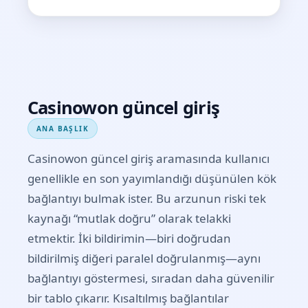
Casinowon güncel giriş
ANA BAŞLIK
Casinowon güncel giriş aramasında kullanıcı
genellikle en son yayımlandığı düşünülen kök
bağlantıyı bulmak ister. Bu arzunun riski tek
kaynağı “mutlak doğru” olarak telakki
etmektir. İki bildirimin—biri doğrudan
bildirilmiş diğeri paralel doğrulanmış—aynı
bağlantıyı göstermesi, sıradan daha güvenilir
bir tablo çıkarır. Kısaltılmış bağlantılar