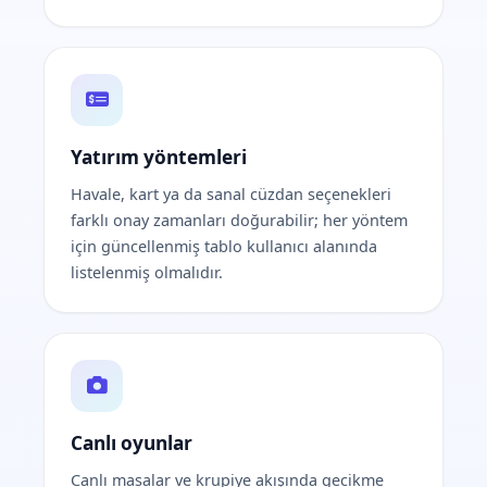
Yatırım yöntemleri
Havale, kart ya da sanal cüzdan seçenekleri
farklı onay zamanları doğurabilir; her yöntem
için güncellenmiş tablo kullanıcı alanında
listelenmiş olmalıdır.
Canlı oyunlar
Canlı masalar ve krupiye akışında gecikme