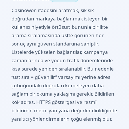
Casinowon ifadesini aratmak, sık sık
doğrudan markaya bağlanmak isteyen bir
kullanıcı niyetiyle örtüşür; bununla birlikte
arama sıralamasında üstte görünen her
sonuç aynı güven standartına sahiptir.
Listelerde yükselen bağlantılar, kampanya
zamanlarında ve yoğun trafik dönemlerinde
kısa sürede yeniden sıralanabilir. Bu nedenle
“üst sıra = güvenilir” varsayımı yerine adres
çubuğundaki doğruları kümeleyen daha
sağlam bir okuma yaklaşımı gerekir. Bildirilen
kök adres, HTTPS göstergesi ve resmî
bildirimin metni yan yana değerlendirildiğinde
yanıltıcı yönlendirmelerin çoğu elenmiş olur.