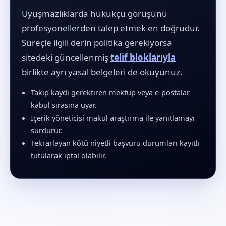
Uyuşmazlıklarda hukukçu görüşünü
profesyonellerden talep etmek en doğrudur.
Süreçle ilgili derin politika gerekiyorsa
sitedeki güncellenmiş
telif bloklarıyla
birlikte ayrı yasal belgeleri de okuyunuz.
Takip kaydı gerektiren mektup veya e-postalar
kabul sırasına uyar.
İçerik yöneticisi makul araştırma ile yanıtlamayı
sürdürür.
Tekrarlayan kötü niyetli başvuru durumları kayıtlı
tutularak iptal olabilir.