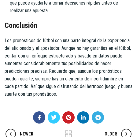
que puede ayudarte a tomar decisiones rápidas antes de
realizar una apuesta.
Conclusión
Los pronósticos de fútbol son una parte integral de la experiencia
del aficionado y el apostador. Aunque no hay garantías en el fútbol,
contar con un enfoque estructurado y basado en datos puede
aumentar considerablemente tus posibilidades de hacer
predicciones precisas. Recuerda que, aunque los pronósticos
pueden guiarte, siempre hay un elemento de incertidumbre en
cada partido. Así que sigue disfrutando del hermoso juego, y buena
suerte con tus pronósticos.
NEWER
OLDER