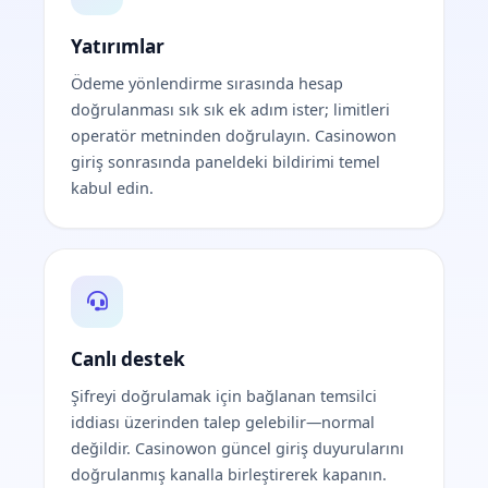
Yatırımlar
Ödeme yönlendirme sırasında hesap
doğrulanması sık sık ek adım ister; limitleri
operatör metninden doğrulayın. Casinowon
giriş sonrasında paneldeki bildirimi temel
kabul edin.
Canlı destek
Şifreyi doğrulamak için bağlanan temsilci
iddiası üzerinden talep gelebilir—normal
değildir. Casinowon güncel giriş duyurularını
doğrulanmış kanalla birleştirerek kapanın.