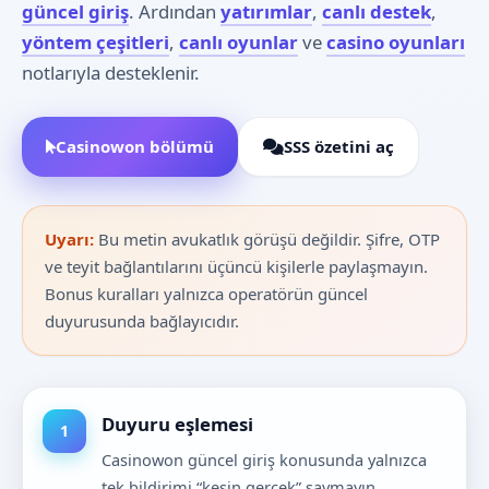
güncel giriş
. Ardından
yatırımlar
,
canlı destek
,
yöntem çeşitleri
,
canlı oyunlar
ve
casino oyunları
notlarıyla desteklenir.
Casinowon bölümü
SSS özetini aç
Uyarı:
Bu metin avukatlık görüşü değildir. Şifre, OTP
ve teyit bağlantılarını üçüncü kişilerle paylaşmayın.
Bonus kuralları yalnızca operatörün güncel
duyurusunda bağlayıcıdır.
Duyuru eşlemesi
Casinowon güncel giriş konusunda yalnızca
tek bildirimi “kesin gerçek” saymayın.