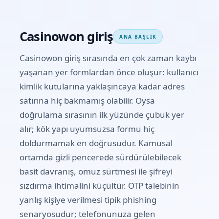
Casinowon giriş
ANA BAŞLIK
Casinowon giriş sırasında en çok zaman kaybı
yaşanan yer formlardan önce oluşur: kullanıcı
kimlik kutularına yaklaşıncaya kadar adres
satırına hiç bakmamış olabilir. Oysa
doğrulama sırasının ilk yüzünde çubuk yer
alır; kök yapı uyumsuzsa formu hiç
doldurmamak en doğrusudur. Kamusal
ortamda gizli pencerede sürdürülebilecek
basit davranış, omuz sürtmesi ile şifreyi
sızdırma ihtimalini küçültür. OTP talebinin
yanlış kişiye verilmesi tipik phishing
senaryosudur; telefonunuza gelen