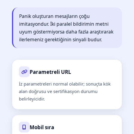
Panik oluşturan mesajların çoğu
imitasyondur. İki paralel bildirimin metni
uyum göstermiyorsa daha fazla araştırarak
ilerlemeniz gerektiğinin sinyali budur.
Parametreli URL
İz parametreleri normal olabilir; sonuçta kök
alan doğrusu ve sertifikasyon durumu
belirleyicidir.
Mobil sıra