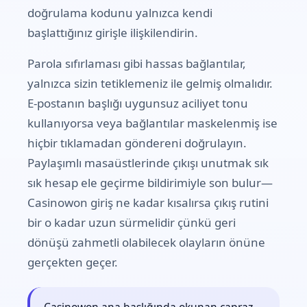
doğrulama kodunu yalnızca kendi
başlattığınız girişle ilişkilendirin.
Parola sıfırlaması gibi hassas bağlantılar,
yalnızca sizin tetiklemeniz ile gelmiş olmalıdır.
E-postanın başlığı uygunsuz aciliyet tonu
kullanıyorsa veya bağlantılar maskelenmiş ise
hiçbir tıklamadan göndereni doğrulayın.
Paylaşımlı masaüstlerinde çıkışı unutmak sık
sık hesap ele geçirme bildirimiyle son bulur—
Casinowon giriş ne kadar kısalırsa çıkış rutini
bir o kadar uzun sürmelidir çünkü geri
dönüşü zahmetli olabilecek olayların önüne
gerçekten geçer.