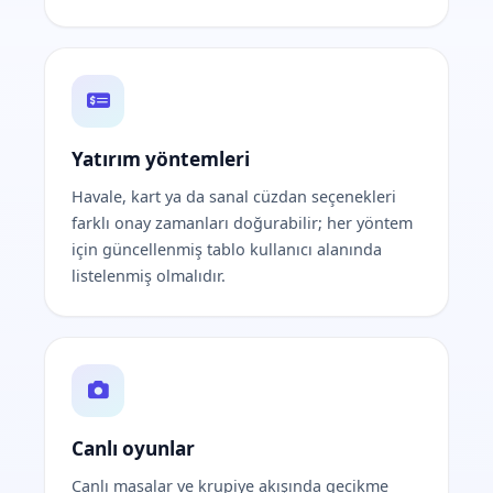
Yatırım yöntemleri
Havale, kart ya da sanal cüzdan seçenekleri
farklı onay zamanları doğurabilir; her yöntem
için güncellenmiş tablo kullanıcı alanında
listelenmiş olmalıdır.
Canlı oyunlar
Canlı masalar ve krupiye akışında gecikme