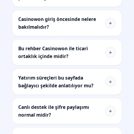
Casinowon giriş öncesinde nelere
+
bakılmalıdır?
Bu rehber Casinowon ile ticari
+
ortaklık içinde midir?
Yatırım süreçleri bu sayfada
+
bağlayıcı şekilde anlatılıyor mu?
Canlı destek ile şifre paylaşımı
+
normal midir?