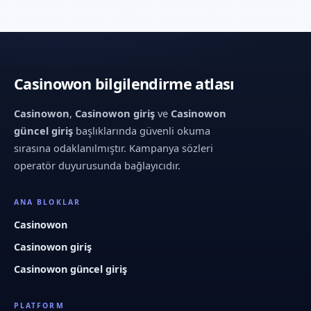
Casinowon bilgilendirme atlası
Casinowon
,
Casinowon giriş
ve
Casinowon
güncel giriş
başlıklarında güvenli okuma
sırasına odaklanılmıştır. Kampanya sözleri
operatör duyurusunda bağlayıcıdır.
ANA BLOKLAR
Casinowon
Casinowon giriş
Casinowon güncel giriş
PLATFORM