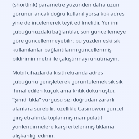
(shortlink) parametre yüzünden daha uzun
görünür ancak doğru kullanılıyorsa kök adres
yine de incelenerek teyit edilmelidir. Yer imi
çubuğunuzdaki bağlantılar, son güncellemeye
göre güncellenmeyebilir; bu yüzden eski sık
kullanılanlar bağlantılarını güncellenmiş
bildirimin metni ile çakıştırmayı unutmayın.
Mobil cihazlarda kısıtlı ekranda adres
çubuğunu genişleterek görüntülemek sık sık
ihmal edilen küçük ama kritik dokunuştur.
“Şimdi tıkla” vurgusu sizi doğrudan zararlı
alanlara sürebilir; özellikle Casinowon güncel
giriş etrafında toplanmış manipülatif
yönlendirmelere karşı ertelenmiş tıklama
alışkanlığı edinin.