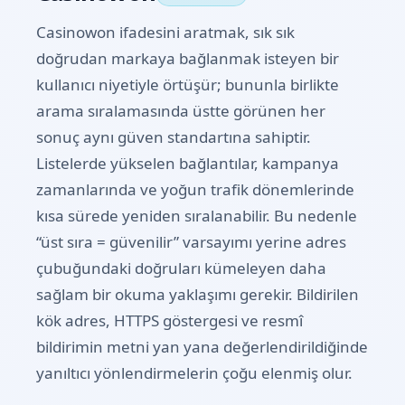
Casinowon ifadesini aratmak, sık sık
doğrudan markaya bağlanmak isteyen bir
kullanıcı niyetiyle örtüşür; bununla birlikte
arama sıralamasında üstte görünen her
sonuç aynı güven standartına sahiptir.
Listelerde yükselen bağlantılar, kampanya
zamanlarında ve yoğun trafik dönemlerinde
kısa sürede yeniden sıralanabilir. Bu nedenle
“üst sıra = güvenilir” varsayımı yerine adres
çubuğundaki doğruları kümeleyen daha
sağlam bir okuma yaklaşımı gerekir. Bildirilen
kök adres, HTTPS göstergesi ve resmî
bildirimin metni yan yana değerlendirildiğinde
yanıltıcı yönlendirmelerin çoğu elenmiş olur.