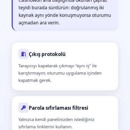
Casinowon ana başlığında okunan çapraz
teyidi burada sürdürün: doğrulanmış iki
kaynak aynı yönde konuşmuyorsa oturumu
açmadan ara verin.
Çıkış protokolü
Tarayıcıyı kapatarak çıkmayı “aynı iş” ile
karıştırmayın; oturumu uygulama içinden
kapatmak gerek.
Parola sıfırlaması filtresi
Yalnızca kendi panelinizden istediğiniz
sıfırlama linklerini kullanın.