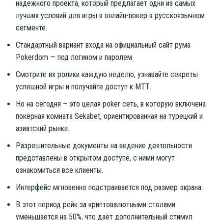
надежного проекта, который предлагает одни из самых
лучших условий для игры в онлайн-покер в русскоязычном
сегменте.
Стандартный вариант входа на официальный сайт рума
Pokerdom — под логином и паролем.
Смотрите их ролики каждую неделю, узнавайте секреты
успешной игры и получайте доступ к МТТ.
Но на сегодня – это целая poker сеть, в которую включена
покерная комната Sekabet, ориентированная на турецкий и
азиатский рынки.
Разрешительные документы на ведение деятельности
представлены в открытом доступе, с ними могут
ознакомиться все клиенты.
Интерфейс мгновенно подстраивается под размер экрана.
В этот период рейк за криптовалютными столами
уменьшается на 50%, что даёт дополнительный стимул