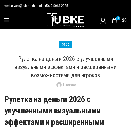
ventasweb@tubikechile.cl
|
+56 9 5063 2285
0
$
0
500Z
Рулетка на деньги 2026 с улучшенными
визуальными эффектами и расширенными
возможностями для игроков
Luciano
Рулетка на деньги 2026 с
улучшенными визуальными
эффектами и расширенными