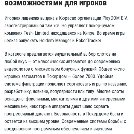
возможностями для игроков
Игорная лицензия выдана в Кюрасао организации PlayDOM B.V.,
зарегистрированной там же. Но управляет покер-румом
компания Teshi Limited, находящаяся на Кипре. Во время игры
нельзя запускать Holdem Manager и PokerTracker.
В каталоге предлагается внушительный выбор слотов на
любой вкус — от классических автоматов до современных
видеослотов с множеством бонусных функций. Общее число
игровых автоматов в Покердом — более 7000. Удобная
система фильтрации позволяет сортировать игры по названию,
разработчику, новизне, популярности или типу. Многие слоты
оснащены фриспинами, множителями и другими интересными
механиками, некоторые аппараты дают шанс сорвать
прогрессивный джекпот. Безопасность в Покердоме была и
остается на высшем уровне. Современные системы борьбы с
вредоносным программным обеспечением и вирусами