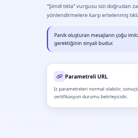
“Şimdi tıkla” vurgusu sizi doğrudan za
yönlendirmelere karşı ertelenmiş tıkl
Panik oluşturan mesajların çoğu imit
gerektiğinin sinyali budur.
Parametreli URL
İz parametreleri normal olabilir; sonuç
sertifikasyon durumu belirleyicidir.