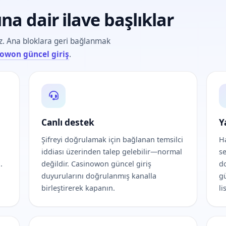
na dair ilave başlıklar
z. Ana bloklara geri bağlanmak
owon güncel giriş
.
Canlı destek
Y
Şifreyi doğrulamak için bağlanan temsilci
H
iddiası üzerinden talep gelebilir—normal
se
.
değildir. Casinowon güncel giriş
do
duyurularını doğrulanmış kanalla
g
birleştirerek kapanın.
li