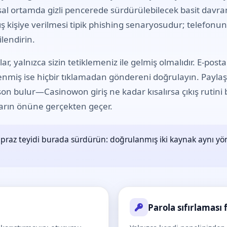
rtamda gizli pencerede sürdürülebilecek basit davranış
nlış kişiye verilmesi tipik phishing senaryosudur; telef
ilendirin.
lar, yalnızca sizin tetiklemeniz ile gelmiş olmalıdır. E-pos
enmiş ise hiçbir tıklamadan göndereni doğrulayın. Payla
 son bulur—Casinowon giriş ne kadar kısalırsa çıkış rutin
ların önüne gerçekten geçer.
praz teyidi burada sürdürün: doğrulanmış iki kaynak aynı
Parola sıfırlaması f