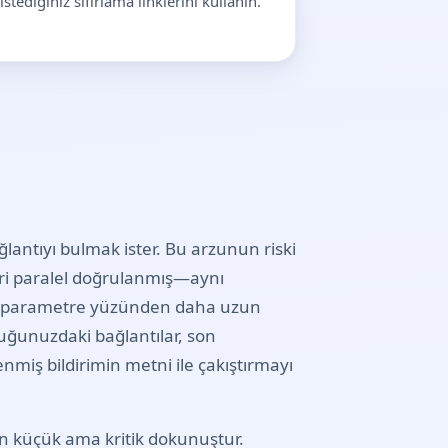
stediğiniz sıfırlama linklerini kullanın.
antıyı bulmak ister. Bu arzunun riski
ğeri paralel doğrulanmış—aynı
link) parametre yüzünden daha uzun
buğunuzdaki bağlantılar, son
nmiş bildirimin metni ile çakıştırmayı
en küçük ama kritik dokunuştur.