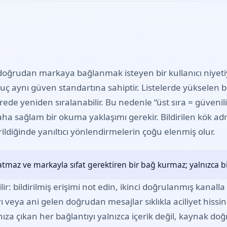
 doğrudan markaya bağlanmak isteyen bir kullanıcı niyeti
ç aynı güven standartına sahiptir. Listelerde yükselen
ede yeniden sıralanabilir. Bu nedenle “üst sıra = güvenil
 sağlam bir okuma yaklaşımı gerekir. Bildirilen kök adr
ildiğinde yanıltıcı yönlendirmelerin çoğu elenmiş olur.
az ve markayla sıfat gerektiren bir bağ kurmaz; yalnızca bilin
ir: bildirilmiş erişimi not edin, ikinci doğrulanmış kanall
 veya ani gelen doğrudan mesajlar sıklıkla aciliyet hissini 
a çıkan her bağlantıyı yalnızca içerik değil, kaynak doğ