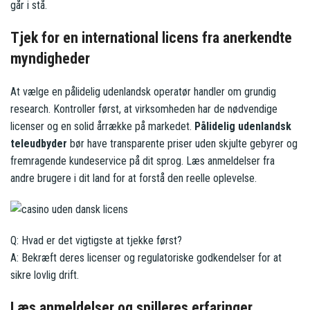
går i stå.
Tjek for en international licens fra anerkendte
myndigheder
At vælge en pålidelig udenlandsk operatør handler om grundig
research. Kontroller først, at virksomheden har de nødvendige
licenser og en solid årrække på markedet.
Pålidelig udenlandsk
teleudbyder
bør have transparente priser uden skjulte gebyrer og
fremragende kundeservice på dit sprog. Læs anmeldelser fra
andre brugere i dit land for at forstå den reelle oplevelse.
Q: Hvad er det vigtigste at tjekke først?
A: Bekræft deres licenser og regulatoriske godkendelser for at
sikre lovlig drift.
Læs anmeldelser og spilleres erfaringer