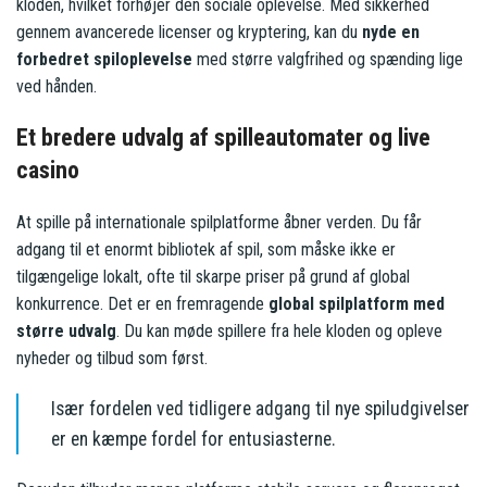
kloden, hvilket forhøjer den sociale oplevelse. Med sikkerhed
gennem avancerede licenser og kryptering, kan du
nyde en
forbedret spiloplevelse
med større valgfrihed og spænding lige
ved hånden.
Et bredere udvalg af spilleautomater og live
casino
At spille på internationale spilplatforme åbner verden. Du får
adgang til et enormt bibliotek af spil, som måske ikke er
tilgængelige lokalt, ofte til skarpe priser på grund af global
konkurrence. Det er en fremragende
global spilplatform med
større udvalg
. Du kan møde spillere fra hele kloden og opleve
nyheder og tilbud som først.
Især fordelen ved tidligere adgang til nye spiludgivelser
er en kæmpe fordel for entusiasterne.