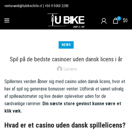
ventasweb@tubikechile.cl
|
+56 9 5063 2285
0
$
0
NEWS
Spil på de bedste casinoer uden dansk licens i år
Luciano
Spillernes verden åbner sig med casino uden dansk licens, hvor et
hav af spil og generøse bonusser venter. Udforsk et uanet udvalg
af spilleautomater og live dealer oplevelser uden for de
sædvanlige rammer.
Din næste store gevinst kunne være et
klik væk.
Hvad er et casino uden dansk spillelicens?