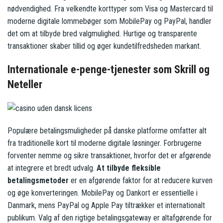
nødvendighed. Fra velkendte korttyper som Visa og Mastercard til
moderne digitale lommebøger som MobilePay og PayPal, handler
det om at tilbyde bred valgmulighed. Hurtige og transparente
transaktioner skaber tillid og øger kundetilfredsheden markant.
Internationale e-penge-tjenester som Skrill og
Neteller
Populære betalingsmuligheder på danske platforme omfatter alt
fra traditionelle kort til moderne digitale løsninger. Forbrugerne
forventer nemme og sikre transaktioner, hvorfor det er afgørende
at integrere et bredt udvalg.
At tilbyde fleksible
betalingsmetoder
er en afgørende faktor for at reducere kurven
og øge konverteringen. MobilePay og Dankort er essentielle i
Danmark, mens PayPal og Apple Pay tiltrækker et internationalt
publikum. Valg af den rigtige betalingsgateway er altafgørende for