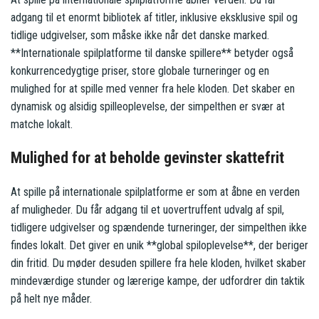
adgang til et enormt bibliotek af titler, inklusive eksklusive spil og
tidlige udgivelser, som måske ikke når det danske marked.
**Internationale spilplatforme til danske spillere** betyder også
konkurrencedygtige priser, store globale turneringer og en
mulighed for at spille med venner fra hele kloden. Det skaber en
dynamisk og alsidig spilleoplevelse, der simpelthen er svær at
matche lokalt.
Mulighed for at beholde gevinster skattefrit
At spille på internationale spilplatforme er som at åbne en verden
af muligheder. Du får adgang til et uovertruffent udvalg af spil,
tidligere udgivelser og spændende turneringer, der simpelthen ikke
findes lokalt. Det giver en unik **global spiloplevelse**, der beriger
din fritid. Du møder desuden spillere fra hele kloden, hvilket skaber
mindeværdige stunder og lærerige kampe, der udfordrer din taktik
på helt nye måder.