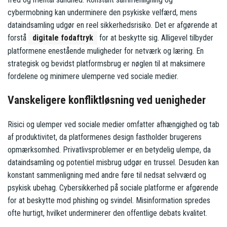
cybermobning kan underminere den psykiske velfærd, mens
dataindsamling udgør en reel sikkerhedsrisiko. Det er afgørende at
forstå
digitale fodaftryk
for at beskytte sig. Alligevel tilbyder
platformene enestående muligheder for netværk og læring. En
strategisk og bevidst platformsbrug er nøglen til at maksimere
fordelene og minimere ulemperne ved sociale medier.
Vanskeligere konfliktløsning ved uenigheder
Risici og ulemper ved sociale medier omfatter afhængighed og tab
af produktivitet, da platformenes design fastholder brugerens
opmærksomhed. Privatlivsproblemer er en betydelig ulempe, da
dataindsamling og potentiel misbrug udgør en trussel. Desuden kan
konstant sammenligning med andre føre til nedsat selvværd og
psykisk ubehag. Cybersikkerhed på sociale platforme er afgørende
for at beskytte mod phishing og svindel. Misinformation spredes
ofte hurtigt, hvilket underminerer den offentlige debats kvalitet.