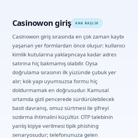
Casinowon giriş
ANA BAŞLIK
Casinowon giriş sırasında en çok zaman kaybı
yaşanan yer formlardan önce oluşur: kullanıcı
kimlik kutularına yaklaşıncaya kadar adres
satırına hiç bakmamış olabilir. Oysa
doğrulama sırasının ilk yüzünde çubuk yer
alır; kök yapı uyumsuzsa formu hiç
doldurmamak en doğrusudur. Kamusal
ortamda gizli pencerede sürdürülebilecek
basit davranış, omuz sürtmesi ile şifreyi
sızdırma ihtimalini küçültür. OTP talebinin
yanlış kişiye verilmesi tipik phishing
senaryosudur; telefonunuza gelen