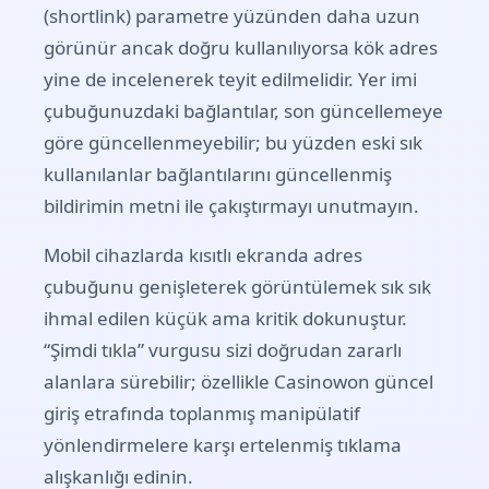
(shortlink) parametre yüzünden daha uzun
görünür ancak doğru kullanılıyorsa kök adres
yine de incelenerek teyit edilmelidir. Yer imi
çubuğunuzdaki bağlantılar, son güncellemeye
göre güncellenmeyebilir; bu yüzden eski sık
kullanılanlar bağlantılarını güncellenmiş
bildirimin metni ile çakıştırmayı unutmayın.
Mobil cihazlarda kısıtlı ekranda adres
çubuğunu genişleterek görüntülemek sık sık
ihmal edilen küçük ama kritik dokunuştur.
“Şimdi tıkla” vurgusu sizi doğrudan zararlı
alanlara sürebilir; özellikle Casinowon güncel
giriş etrafında toplanmış manipülatif
yönlendirmelere karşı ertelenmiş tıklama
alışkanlığı edinin.