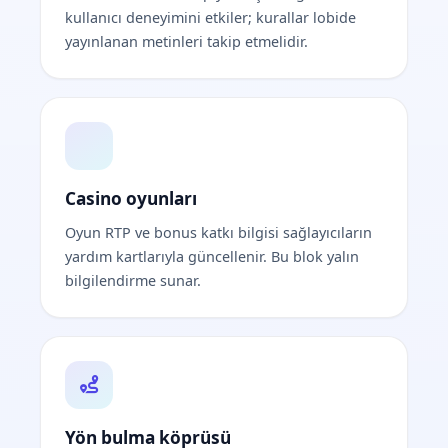
kullanıcı deneyimini etkiler; kurallar lobide
yayınlanan metinleri takip etmelidir.
Casino oyunları
Oyun RTP ve bonus katkı bilgisi sağlayıcıların
yardım kartlarıyla güncellenir. Bu blok yalın
bilgilendirme sunar.
Yön bulma köprüsü