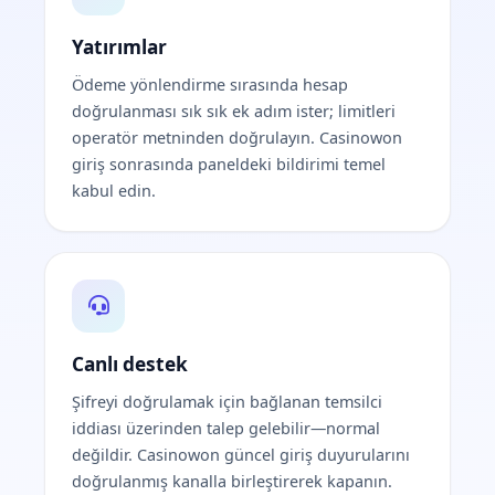
Yatırımlar
Ödeme yönlendirme sırasında hesap
doğrulanması sık sık ek adım ister; limitleri
operatör metninden doğrulayın. Casinowon
giriş sonrasında paneldeki bildirimi temel
kabul edin.
Canlı destek
Şifreyi doğrulamak için bağlanan temsilci
iddiası üzerinden talep gelebilir—normal
değildir. Casinowon güncel giriş duyurularını
doğrulanmış kanalla birleştirerek kapanın.