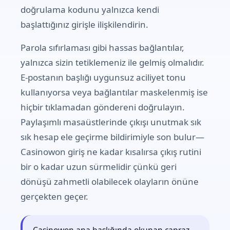
doğrulama kodunu yalnızca kendi
başlattığınız girişle ilişkilendirin.
Parola sıfırlaması gibi hassas bağlantılar,
yalnızca sizin tetiklemeniz ile gelmiş olmalıdır.
E-postanın başlığı uygunsuz aciliyet tonu
kullanıyorsa veya bağlantılar maskelenmiş ise
hiçbir tıklamadan göndereni doğrulayın.
Paylaşımlı masaüstlerinde çıkışı unutmak sık
sık hesap ele geçirme bildirimiyle son bulur—
Casinowon giriş ne kadar kısalırsa çıkış rutini
bir o kadar uzun sürmelidir çünkü geri
dönüşü zahmetli olabilecek olayların önüne
gerçekten geçer.