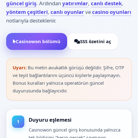
güncel giriş
. Ardından
yatırımlar
,
canlı destek
,
yöntem çeşitleri
,
canlı oyunlar
ve
casino oyunları
notlarıyla desteklenir.
Casinowon bölümü
SSS özetini aç
Uyarı:
Bu metin avukatlık görüşü değildir. Şifre, OTP
ve teyit bağlantılarını üçüncü kişilerle paylaşmayın.
Bonus kuralları yalnızca operatörün güncel
duyurusunda bağlayıcıdır.
Duyuru eşlemesi
Casinowon güncel giriş konusunda yalnızca
tek bildirimi “kesin gerçek” saymayın.