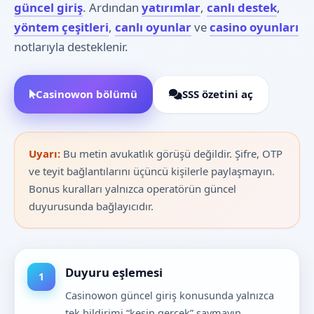
güncel giriş
. Ardından
yatırımlar
,
canlı destek
,
yöntem çeşitleri
,
canlı oyunlar
ve
casino oyunları
notlarıyla desteklenir.
Casinowon bölümü
SSS özetini aç
Uyarı:
Bu metin avukatlık görüşü değildir. Şifre, OTP
ve teyit bağlantılarını üçüncü kişilerle paylaşmayın.
Bonus kuralları yalnızca operatörün güncel
duyurusunda bağlayıcıdır.
Duyuru eşlemesi
Casinowon güncel giriş konusunda yalnızca
tek bildirimi “kesin gerçek” saymayın.