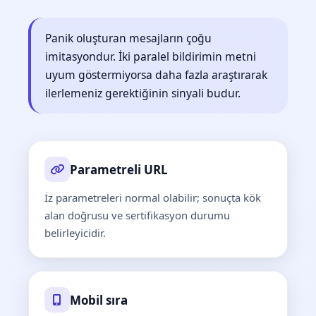
Panik oluşturan mesajların çoğu
imitasyondur. İki paralel bildirimin metni
uyum göstermiyorsa daha fazla araştırarak
ilerlemeniz gerektiğinin sinyali budur.
Parametreli URL
İz parametreleri normal olabilir; sonuçta kök
alan doğrusu ve sertifikasyon durumu
belirleyicidir.
Mobil sıra