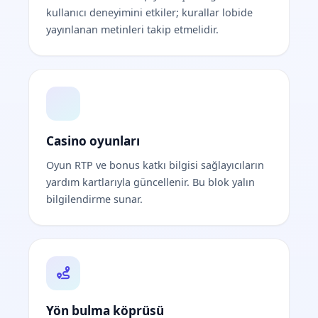
kullanıcı deneyimini etkiler; kurallar lobide
yayınlanan metinleri takip etmelidir.
Casino oyunları
Oyun RTP ve bonus katkı bilgisi sağlayıcıların
yardım kartlarıyla güncellenir. Bu blok yalın
bilgilendirme sunar.
Yön bulma köprüsü