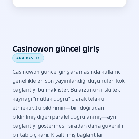
Casinowon güncel giriş
ANA BAŞLIK
Casinowon güncel giriş aramasında kullanıcı
genellikle en son yayımlandığı düşünülen kök
bağlantıyı bulmak ister. Bu arzunun riski tek
kaynağı “mutlak doğru” olarak telakki
etmektir. İki bildirimin—biri doğrudan
bildirilmiş diğeri paralel doğrulanmış—aynı
bağlantıyı göstermesi, sıradan daha güvenilir
bir tablo çıkarır. Kısaltılmış bağlantılar