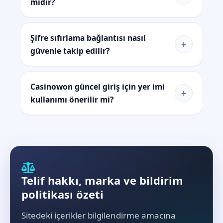
midir?
Şifre sıfırlama bağlantısı nasıl
+
güvenle takip edilir?
Casinowon güncel giriş için yer imi
+
kullanımı önerilir mi?
Telif hakkı, marka ve bildirim
politikası özeti
Sitedeki içerikler bilgilendirme amacına