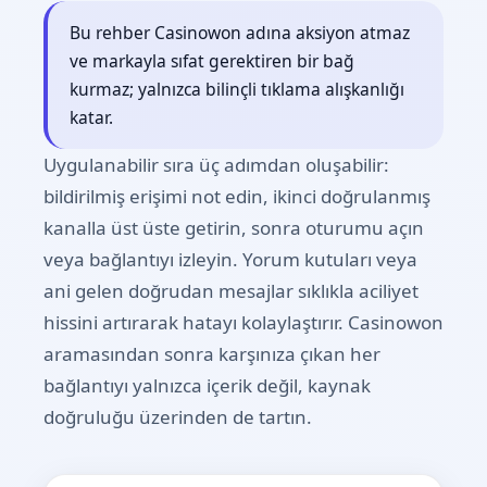
Bu rehber Casinowon adına aksiyon atmaz
ve markayla sıfat gerektiren bir bağ
kurmaz; yalnızca bilinçli tıklama alışkanlığı
katar.
Uygulanabilir sıra üç adımdan oluşabilir:
bildirilmiş erişimi not edin, ikinci doğrulanmış
kanalla üst üste getirin, sonra oturumu açın
veya bağlantıyı izleyin. Yorum kutuları veya
ani gelen doğrudan mesajlar sıklıkla aciliyet
hissini artırarak hatayı kolaylaştırır. Casinowon
aramasından sonra karşınıza çıkan her
bağlantıyı yalnızca içerik değil, kaynak
doğruluğu üzerinden de tartın.