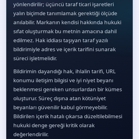
yönlendirilir; üçüncü taraf ticari işaretleri
yalın biçimde tanımlamak gerektiği ölçüde
anılabilir. Markanın kendisi hakkında hukuki
sıfat oluşturmak bu metnin amacına dahil
edilmez. Hak iddiası taşıyan taraf yazılı
bildirimiyle adres ve içerik tarifini sunarak
süreci işletmelidir.
Bildirimin dayandığı hak, ihlalin tarifi, URL
konumu iletişim bilgisi ve iyi niyet beyanı
beklenmesi gereken unsurlardan bir kümes
oluşturur. Süreç dışına atan kötüniyet
beyanları güvenilir kabul görmeyebilir.
Bildirilen içerik hatalı çıkarsa düzeltilebilmesi
hukuki denge gereği kritik olarak
değerlendirilir.