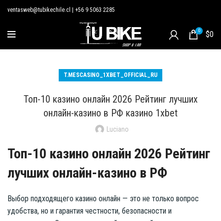
ventasweb@tubikechile.cl
|
+56 9 5063 2285
0
$
0
T.MESCASINO_1XBET_OFFICIAL_RU
Топ-10 казино онлайн 2026 Рейтинг лучших
онлайн-казино в РФ казино 1xbet
Luciano
Топ-10 казино онлайн 2026 Рейтинг
лучших онлайн-казино в РФ
Выбор подходящего казино онлайн — это не только вопрос
удобства, но и гарантия честности, безопасности и