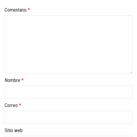
Comentario
*
Nombre
*
Correo
*
Sitio web