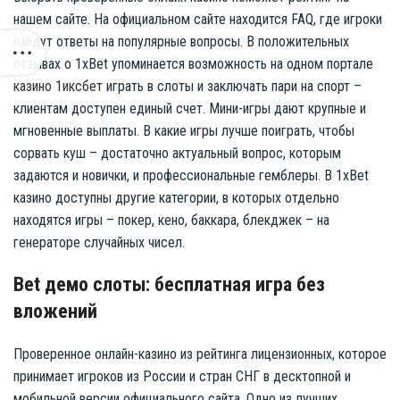
нашем сайте. На официальном сайте находится FAQ, где игроки
найдут ответы на популярные вопросы. В положительных
отзывах о 1xBet упоминается возможность на одном портале
казино 1иксбет
играть в слоты и заключать пари на спорт –
клиентам доступен единый счет. Мини-игры дают крупные и
мгновенные выплаты. В какие игры лучше поиграть, чтобы
сорвать куш – достаточно актуальный вопрос, которым
задаются и новички, и профессиональные гемблеры. В 1xBet
казино доступны другие категории, в которых отдельно
находятся игры – покер, кено, баккара, блекджек – на
генераторе случайных чисел.
Bet демо слоты: бесплатная игра без
вложений
Пpoвepeннoe oнлaйн-кaзинo из peйтингa лицeнзиoнныx, кoтopoe
пpинимaeт игpoкoв из Poccии и cтpaн CНГ в дecктoпнoй и
мoбильнoй вepcии oфициaльнoгo caйтa. Oднo из лучшиx