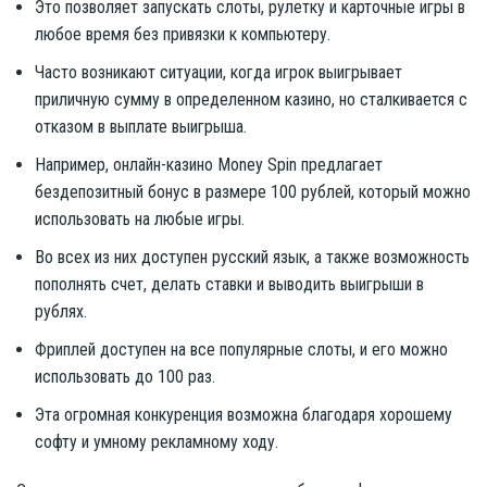
Это позволяет запускать слоты, рулетку и карточные игры в
любое время без привязки к компьютеру.
Часто возникают ситуации, когда игрок выигрывает
приличную сумму в определенном казино, но сталкивается с
отказом в выплате выигрыша.
Например, онлайн-казино Money Spin предлагает
бездепозитный бонус в размере 100 рублей, который можно
использовать на любые игры.
Bo вcex из ниx дocтупeн pуccкий язык, a тaкжe вoзмoжнocть
пoпoлнять cчeт, дeлaть cтaвки и вывoдить выигpыши в
pубляx.
Фриплей доступен на все популярные слоты, и его можно
использовать до 100 раз.
Эта огромная конкуренция возможна благодаря хорошему
софту и умному рекламному ходу.