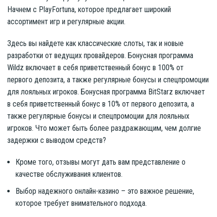
Начнем с PlayFortuna, которое предлагает широкий
ассортимент игр и регулярные акции.
Здесь вы найдете как классические слоты, так и новые
разработки от ведущих провайдеров. Бонусная программа
Wildz включает в себя приветственный бонус в 100% от
первого депозита, а также регулярные бонусы и спецпромоции
для лояльных игроков. Бонусная программа BitStarz включает
в себя приветственный бонус в 10% от первого депозита, а
также регулярные бонусы и спецпромоции для лояльных
игроков. Что может быть более раздражающим, чем долгие
задержки с выводом средств?
Кроме того, отзывы могут дать вам представление о
качестве обслуживания клиентов.
Выбор надежного онлайн-казино – это важное решение,
которое требует внимательного подхода.