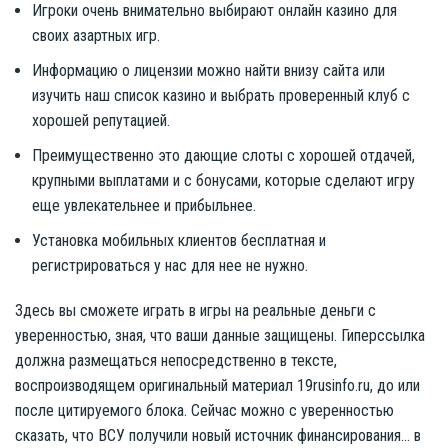
Игроки очень внимательно выбирают онлайн казино для
своих азартных игр.
Информацию о лицензии можно найти внизу сайта или
изучить наш список казино и выбрать проверенный клуб с
хорошей репутацией.
Преимущественно это дающие слоты с хорошей отдачей,
крупными выплатами и с бонусами, которые сделают игру
еще увлекательнее и прибыльнее.
Установка мобильных клиентов бесплатная и
регистрироваться у нас для нее не нужно.
Здесь вы сможете играть в игры на реальные деньги с
уверенностью, зная, что ваши данные защищены. Гиперссылка
должна размещаться непосредственно в тексте,
воспроизводящем оригинальный материал 19rusinfo.ru, до или
после цитируемого блока. Сейчас можно с уверенностью
сказать, что ВСУ получили новый источник финансирования… в