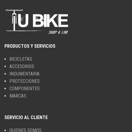
PRODUCTOS Y SERVICIOS
BICICLETAS
ACCESORIOS
INDUMENTARIA
PROTECCIONES
COMPONENTES
MARCAS
SERVICIO AL CLIENTE
QUIENES SOMOS