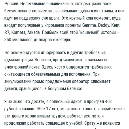
России. Нелегальные онлайн-казино, которых развелось
бесчисленное количество, высасывают деньги из страны, а они
идут на поддержку сил врага. Это крупный конгломерат, куда
входят популярные у игроманов проекты Gamma, Daddy, Kent,
R7, Kometa, Arkada. Прибыль всей этой “кошачьей” истории –
360 миллионов долларов ежегодно.
Не рекомендуется игнорировать и другие требования
администрации 7k casino, предъявляемые в письмах по
электронной почте. Здесь часто содержатся требования,
считающиеся обязательными для исполнения. При
аннулировании промо предложения оператор списывает
деньги, хранящиеся на бонусном балансе.
Я не знаю что делать, я полнейший идиот, я проиграл 40к
рублей в казино.. Мне 17 лет, меня всего трясет, я зарабатывал
эти деньги кропотливым трудом, работал все лето и
продолжаю работать совмещая с учебой. Сразу же появился