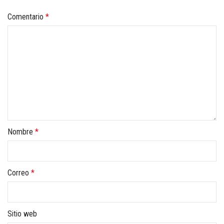
Comentario
*
Nombre
*
Correo
*
Sitio web