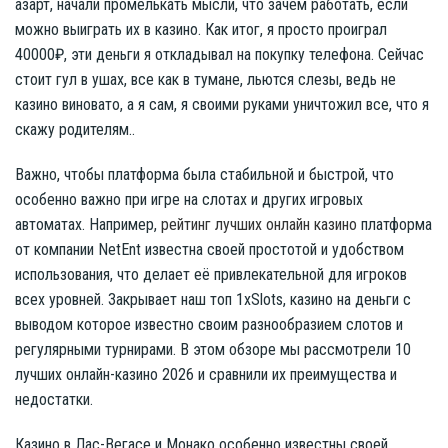
азарт, начали промелькать мысли, что зачем работать, если
можно выиграть их в казино. Как итог, я просто проиграл
40000₽, эти деньги я откладывал на покупку телефона. Сейчас
стоит гул в ушах, все как в тумане, льются слезы, ведь не
казино виновато, а я сам, я своими руками уничтожил все, что я
скажу родителям..
Важно, чтобы платформа была стабильной и быстрой, что
особенно важно при игре на слотах и других игровых
автоматах. Например,
рейтинг лучших онлайн казино
платформа
от компании NetEnt известна своей простотой и удобством
использования, что делает её привлекательной для игроков
всех уровней. Закрывает наш топ 1xSlots, казино на деньги с
выводом которое известно своим разнообразием слотов и
регулярными турнирами. В этом обзоре мы рассмотрели 10
лучших онлайн-казино 2026 и сравнили их преимущества и
недостатки.
Казино в Лас-Вегасе и Монако особенно известны своей