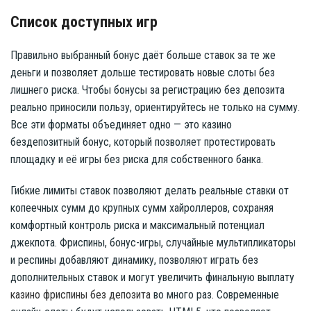
Список доступных игр
Правильно выбранный бонус даёт больше ставок за те же
деньги и позволяет дольше тестировать новые слоты без
лишнего риска. Чтобы бонусы за регистрацию без депозита
реально приносили пользу, ориентируйтесь не только на сумму.
Все эти форматы объединяет одно — это казино
бездепозитный бонус, который позволяет протестировать
площадку и её игры без риска для собственного банка.
Гибкие лимиты ставок позволяют делать реальные ставки от
копеечных сумм до крупных сумм хайроллеров, сохраняя
комфортный контроль риска и максимальный потенциал
джекпота. Фриспины, бонус-игры, случайные мультипликаторы
и респины добавляют динамику, позволяют играть без
дополнительных ставок и могут увеличить финальную выплату
казино фриспины без депозита
во много раз. Современные