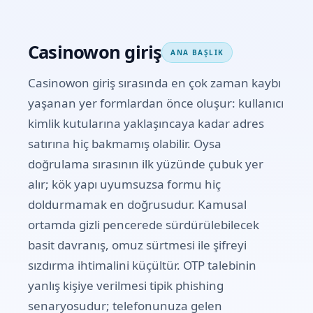
Casinowon giriş
ANA BAŞLIK
Casinowon giriş sırasında en çok zaman kaybı
yaşanan yer formlardan önce oluşur: kullanıcı
kimlik kutularına yaklaşıncaya kadar adres
satırına hiç bakmamış olabilir. Oysa
doğrulama sırasının ilk yüzünde çubuk yer
alır; kök yapı uyumsuzsa formu hiç
doldurmamak en doğrusudur. Kamusal
ortamda gizli pencerede sürdürülebilecek
basit davranış, omuz sürtmesi ile şifreyi
sızdırma ihtimalini küçültür. OTP talebinin
yanlış kişiye verilmesi tipik phishing
senaryosudur; telefonunuza gelen