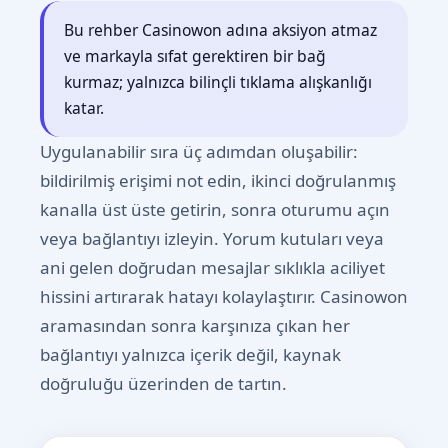
Bu rehber Casinowon adına aksiyon atmaz
ve markayla sıfat gerektiren bir bağ
kurmaz; yalnızca bilinçli tıklama alışkanlığı
katar.
Uygulanabilir sıra üç adımdan oluşabilir:
bildirilmiş erişimi not edin, ikinci doğrulanmış
kanalla üst üste getirin, sonra oturumu açın
veya bağlantıyı izleyin. Yorum kutuları veya
ani gelen doğrudan mesajlar sıklıkla aciliyet
hissini artırarak hatayı kolaylaştırır. Casinowon
aramasından sonra karşınıza çıkan her
bağlantıyı yalnızca içerik değil, kaynak
doğruluğu üzerinden de tartın.