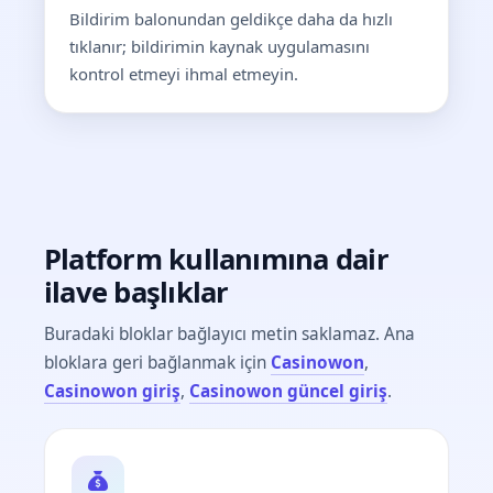
Bildirim balonundan geldikçe daha da hızlı
tıklanır; bildirimin kaynak uygulamasını
kontrol etmeyi ihmal etmeyin.
Platform kullanımına dair
ilave başlıklar
Buradaki bloklar bağlayıcı metin saklamaz. Ana
bloklara geri bağlanmak için
Casinowon
,
Casinowon giriş
,
Casinowon güncel giriş
.