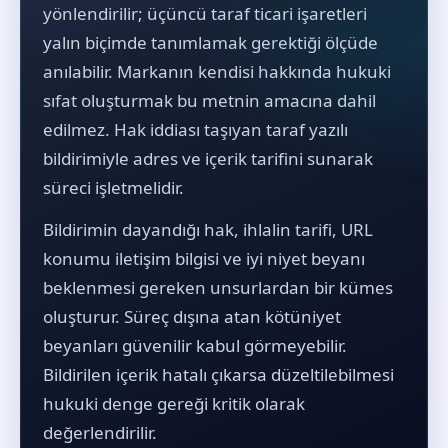
yönlendirilir; üçüncü taraf ticari işaretleri
yalın biçimde tanımlamak gerektiği ölçüde
anılabilir. Markanın kendisi hakkında hukuki
sıfat oluşturmak bu metnin amacına dahil
edilmez. Hak iddiası taşıyan taraf yazılı
bildirimiyle adres ve içerik tarifini sunarak
süreci işletmelidir.
Bildirimin dayandığı hak, ihlalin tarifi, URL
konumu iletişim bilgisi ve iyi niyet beyanı
beklenmesi gereken unsurlardan bir kümes
oluşturur. Süreç dışına atan kötüniyet
beyanları güvenilir kabul görmeyebilir.
Bildirilen içerik hatalı çıkarsa düzeltilebilmesi
hukuki denge gereği kritik olarak
değerlendirilir.