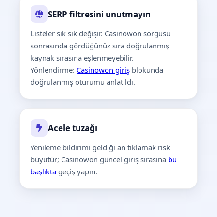
SERP filtresini unutmayın
Listeler sık sık değişir. Casinowon sorgusu
sonrasında gördüğünüz sıra doğrulanmış
kaynak sırasına eşlenmeyebilir.
Yönlendirme:
Casinowon giriş
blokunda
doğrulanmış oturumu anlatıldı.
Acele tuzağı
Yenileme bildirimi geldiği an tıklamak risk
büyütür; Casinowon güncel giriş sırasına
bu
başlıkta
geçiş yapın.