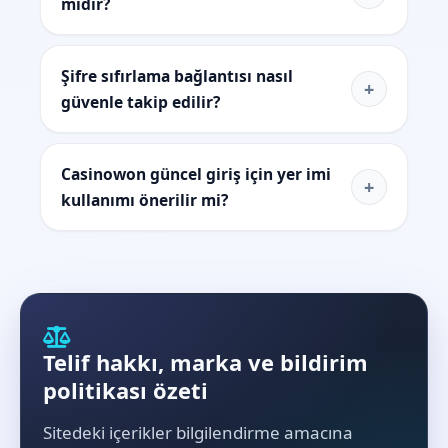
midir?
Şifre sıfırlama bağlantısı nasıl
+
güvenle takip edilir?
Casinowon güncel giriş için yer imi
+
kullanımı önerilir mi?
Telif hakkı, marka ve bildirim
politikası özeti
Sitedeki içerikler bilgilendirme amacına