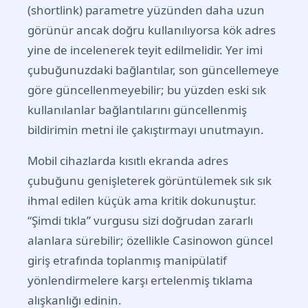
(shortlink) parametre yüzünden daha uzun
görünür ancak doğru kullanılıyorsa kök adres
yine de incelenerek teyit edilmelidir. Yer imi
çubuğunuzdaki bağlantılar, son güncellemeye
göre güncellenmeyebilir; bu yüzden eski sık
kullanılanlar bağlantılarını güncellenmiş
bildirimin metni ile çakıştırmayı unutmayın.
Mobil cihazlarda kısıtlı ekranda adres
çubuğunu genişleterek görüntülemek sık sık
ihmal edilen küçük ama kritik dokunuştur.
“Şimdi tıkla” vurgusu sizi doğrudan zararlı
alanlara sürebilir; özellikle Casinowon güncel
giriş etrafında toplanmış manipülatif
yönlendirmelere karşı ertelenmiş tıklama
alışkanlığı edinin.