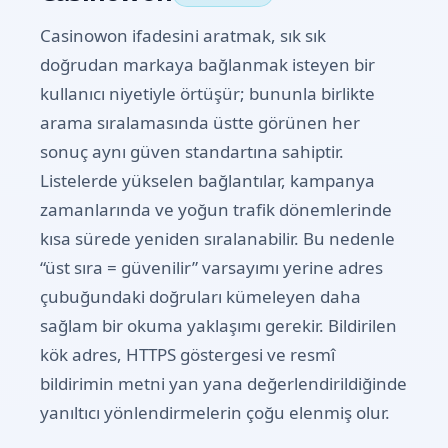
Casinowon ifadesini aratmak, sık sık
doğrudan markaya bağlanmak isteyen bir
kullanıcı niyetiyle örtüşür; bununla birlikte
arama sıralamasında üstte görünen her
sonuç aynı güven standartına sahiptir.
Listelerde yükselen bağlantılar, kampanya
zamanlarında ve yoğun trafik dönemlerinde
kısa sürede yeniden sıralanabilir. Bu nedenle
“üst sıra = güvenilir” varsayımı yerine adres
çubuğundaki doğruları kümeleyen daha
sağlam bir okuma yaklaşımı gerekir. Bildirilen
kök adres, HTTPS göstergesi ve resmî
bildirimin metni yan yana değerlendirildiğinde
yanıltıcı yönlendirmelerin çoğu elenmiş olur.