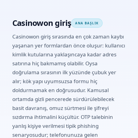
Casinowon giriş
ANA BAŞLIK
Casinowon giriş sırasında en çok zaman kaybı
yaşanan yer formlardan önce oluşur: kullanıcı
kimlik kutularına yaklaşıncaya kadar adres
satırına hiç bakmamış olabilir. Oysa
doğrulama sırasının ilk yüzünde çubuk yer
alır; kök yapı uyumsuzsa formu hiç
doldurmamak en doğrusudur. Kamusal
ortamda gizli pencerede sürdürülebilecek
basit davranış, omuz sürtmesi ile şifreyi
sızdırma ihtimalini küçültür. OTP talebinin
yanlış kişiye verilmesi tipik phishing
senaryosudur; telefonunuza gelen