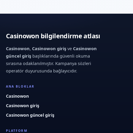
Casinowon bilgilendirme atlası
Casinowon
,
Casinowon giriş
ve
Casinowon
güncel giriş
başlıklarında güvenli okuma
sırasına odaklanılmıştır. Kampanya sözleri
operatör duyurusunda bağlayıcıdır.
ANA BLOKLAR
Casinowon
Casinowon giriş
Casinowon güncel giriş
PLATFORM