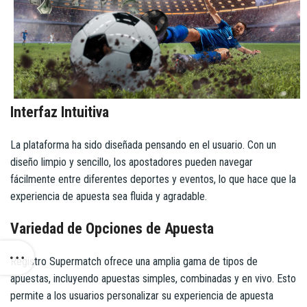
Interfaz Intuitiva
La plataforma ha sido diseñada pensando en el usuario. Con un
diseño limpio y sencillo, los apostadores pueden navegar
fácilmente entre diferentes deportes y eventos, lo que hace que la
experiencia de apuesta sea fluida y agradable.
Variedad de Opciones de Apuesta
Registro Supermatch ofrece una amplia gama de tipos de
apuestas, incluyendo apuestas simples, combinadas y en vivo. Esto
permite a los usuarios personalizar su experiencia de apuesta