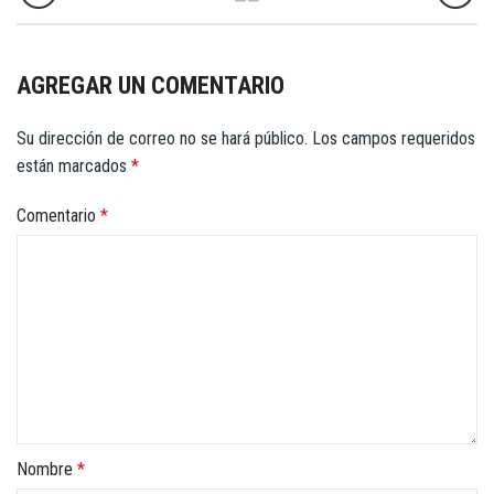
AGREGAR UN COMENTARIO
Su dirección de correo no se hará público.
Los campos requeridos
están marcados
*
Comentario
*
Nombre
*