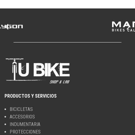
PRODUCTOS Y SERVICIOS
BICICLETAS
ACCESORIOS
INDUMENTARIA
PROTECCIONES