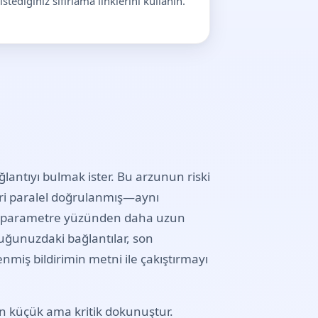
stediğiniz sıfırlama linklerini kullanın.
antıyı bulmak ister. Bu arzunun riski
ğeri paralel doğrulanmış—aynı
link) parametre yüzünden daha uzun
buğunuzdaki bağlantılar, son
nmiş bildirimin metni ile çakıştırmayı
en küçük ama kritik dokunuştur.