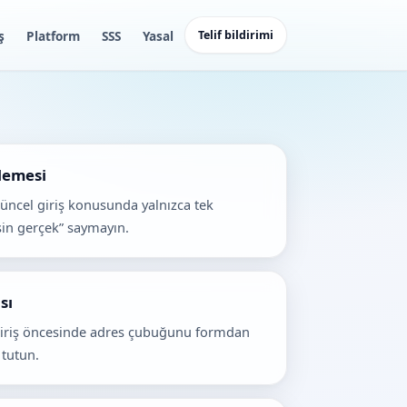
ş
Platform
SSS
Yasal
Telif bildirimi
lemesi
ncel giriş konusunda yalnızca tek
esin gerçek” saymayın.
sı
iriş öncesinde adres çubuğunu formdan
tutun.