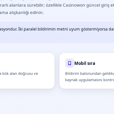
rarlı alanlara sürebilir; özellikle Casinowon güncel giriş
ama alışkanlığı edinin.
asyondur. İki paralel bildirimin metni uyum göstermiyorsa dah
Mobil sıra
ta kök alan doğrusu ve
Bildirim balonundan geldikçe
kaynak uygulamasını kontro