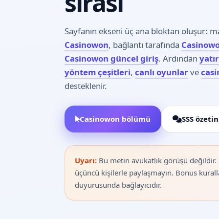
sırası
Sayfanın ekseni üç ana bloktan oluşur: 
Casinowon
, bağlantı tarafında
Casinowo
Casinowon güncel giriş
. Ardından
yatı
yöntem çeşitleri
,
canlı oyunlar
ve
casi
desteklenir.
Casinowon bölümü
SSS özetin
Uyarı:
Bu metin avukatlık görüşü değildir. Ş
üçüncü kişilerle paylaşmayın. Bonus kurall
duyurusunda bağlayıcıdır.