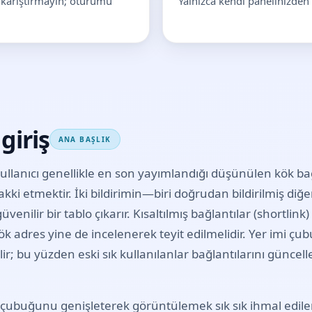
le karıştırmayın; oturumu
Yalnızca kendi panelinizden i
giriş
ANA BAŞLIK
lanıcı genellikle en son yayımlandığı düşünülen kök bağl
akki etmektir. İki bildirimin—biri doğrudan bildirilmiş di
üvenilir bir tablo çıkarır. Kısaltılmış bağlantılar (short
k adres yine de incelenerek teyit edilmelidir. Yer imi çu
 bu yüzden eski sık kullanılanlar bağlantılarını güncelle
es çubuğunu genişleterek görüntülemek sık sık ihmal edil