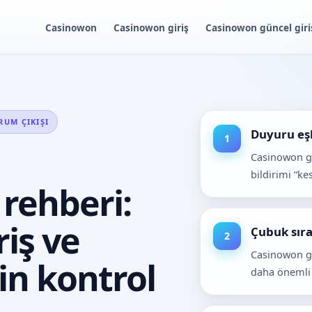
Casinowon
Casinowon giriş
Casinowon güncel giri
RUM ÇIKIŞI
Duyuru eş
Casinowon gü
bildirimi “k
 rehberi:
iş ve
Çubuk sıra
Casinowon g
in kontrol
daha önemli 