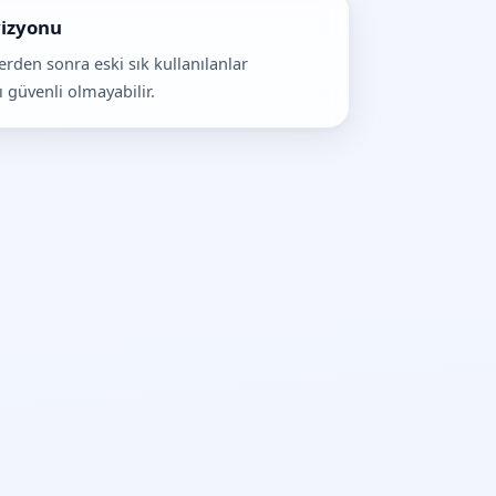
vizyonu
rden sonra eski sık kullanılanlar
ı güvenli olmayabilir.