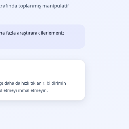
 etrafında toplanmış manipülatif
a fazla araştırarak ilerlemeniz
 daha da hızlı tıklanır; bildirimin
l etmeyi ihmal etmeyin.