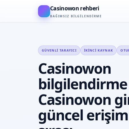
Casinowon rehberi
BAĞIMSIZ BILGILENDIRME
GÜVENLI TARAYICI
İKINCI KAYNAK
OTU
Casinowon
bilgilendirme
Casinowon gir
güncel erişim