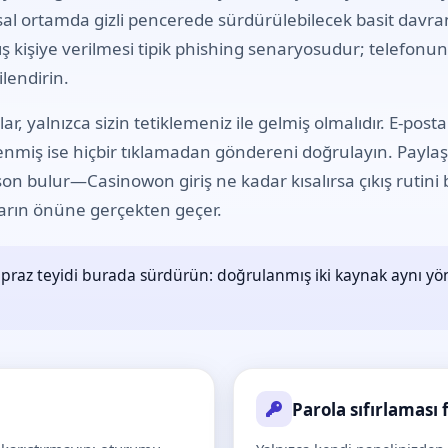
rtamda gizli pencerede sürdürülebilecek basit davranış
nlış kişiye verilmesi tipik phishing senaryosudur; telef
ilendirin.
lar, yalnızca sizin tetiklemeniz ile gelmiş olmalıdır. E-pos
enmiş ise hiçbir tıklamadan göndereni doğrulayın. Payla
 son bulur—Casinowon giriş ne kadar kısalırsa çıkış rutin
ların önüne gerçekten geçer.
praz teyidi burada sürdürün: doğrulanmış iki kaynak aynı
Parola sıfırlaması f