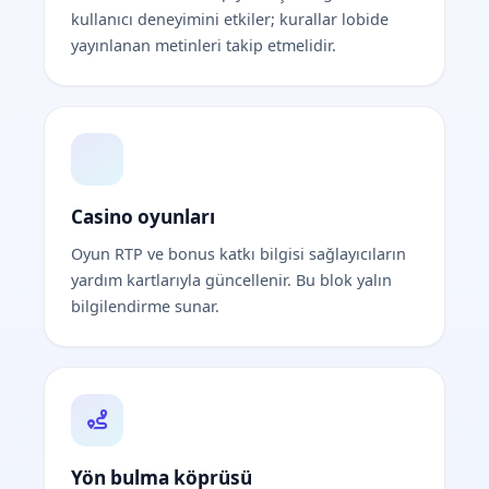
kullanıcı deneyimini etkiler; kurallar lobide
yayınlanan metinleri takip etmelidir.
Casino oyunları
Oyun RTP ve bonus katkı bilgisi sağlayıcıların
yardım kartlarıyla güncellenir. Bu blok yalın
bilgilendirme sunar.
Yön bulma köprüsü