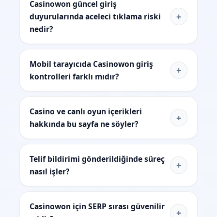
Casinowon güncel giriş
+
duyurularında aceleci tıklama riski
nedir?
Mobil tarayıcıda Casinowon giriş
+
kontrolleri farklı mıdır?
Casino ve canlı oyun içerikleri
+
hakkında bu sayfa ne söyler?
Telif bildirimi gönderildiğinde süreç
+
nasıl işler?
Casinowon için SERP sırası güvenilir
+