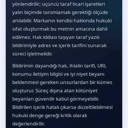
yönlendirilir; üçüncü taraf ticari işaretleri
yalın biçimde tanımlamak gerektiği ölçüde
anılabilir. Markanın kendisi hakkında hukuki
sıfat oluşturmak bu metnin amacına dahil
edilmez. Hak iddiası taşıyan taraf yazılı
bildirimiyle adres ve içerik tarifini sunarak
süreci işletmelidir.
Bildirimin dayandığı hak, ihlalin tarifi, URL
konumu iletişim bilgisi ve iyi niyet beyanı
beklenmesi gereken unsurlardan bir kümes
oluşturur. Süreç dışına atan kötüniyet
beyanları güvenilir kabul görmeyebilir.
Bildirilen içerik hatalı çıkarsa düzeltilebilmesi
hukuki denge gereği kritik olarak
değerlendirilir.