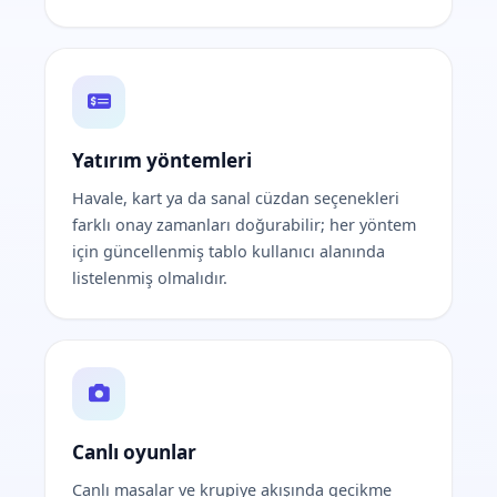
Yatırım yöntemleri
Havale, kart ya da sanal cüzdan seçenekleri
farklı onay zamanları doğurabilir; her yöntem
için güncellenmiş tablo kullanıcı alanında
listelenmiş olmalıdır.
Canlı oyunlar
Canlı masalar ve krupiye akışında gecikme