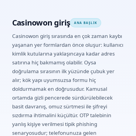
Casinowon giriş
ANA BAŞLIK
Casinowon giriş sırasında en çok zaman kaybı
yaşanan yer formlardan önce oluşur: kullanıcı
kimlik kutularına yaklaşıncaya kadar adres
satırına hiç bakmamış olabilir. Oysa
doğrulama sırasının ilk yüzünde çubuk yer
alır; kök yapı uyumsuzsa formu hiç
doldurmamak en doğrusudur. Kamusal
ortamda gizli pencerede sürdürülebilecek
basit davranış, omuz sürtmesi ile şifreyi
sızdırma ihtimalini küçültür. OTP talebinin
yanlış kişiye verilmesi tipik phishing
senaryosudur; telefonunuza gelen