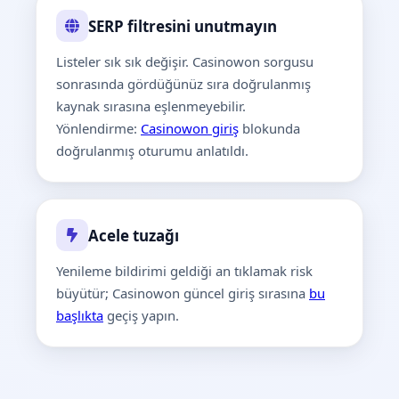
SERP filtresini unutmayın
Listeler sık sık değişir. Casinowon sorgusu
sonrasında gördüğünüz sıra doğrulanmış
kaynak sırasına eşlenmeyebilir.
Yönlendirme:
Casinowon giriş
blokunda
doğrulanmış oturumu anlatıldı.
Acele tuzağı
Yenileme bildirimi geldiği an tıklamak risk
büyütür; Casinowon güncel giriş sırasına
bu
başlıkta
geçiş yapın.