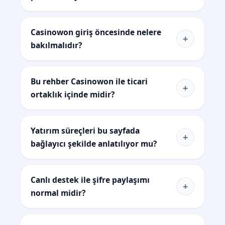
Casinowon giriş öncesinde nelere
+
bakılmalıdır?
Bu rehber Casinowon ile ticari
+
ortaklık içinde midir?
Yatırım süreçleri bu sayfada
+
bağlayıcı şekilde anlatılıyor mu?
Canlı destek ile şifre paylaşımı
+
normal midir?