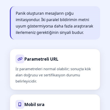
Panik oluşturan mesajların çoğu
imitasyondur. İki paralel bildirimin metni
uyum göstermiyorsa daha fazla araştırarak
ilerlemeniz gerektiğinin sinyali budur.
Parametreli URL
İz parametreleri normal olabilir; sonuçta kök
alan doğrusu ve sertifikasyon durumu
belirleyicidir.
Mobil sıra