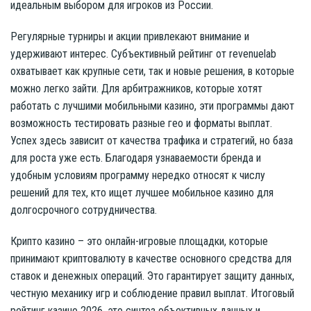
идеальным выбором для игроков из России.
Регулярные турниры и акции привлекают внимание и
удерживают интерес. Субъективный рейтинг от revenuelab
охватывает как крупные сети, так и новые решения, в которые
можно легко зайти. Для арбитражников, которые хотят
работать с лучшими мобильными казино, эти программы дают
возможность тестировать разные гео и форматы выплат.
Успех здесь зависит от качества трафика и стратегий, но база
для роста уже есть. Благодаря узнаваемости бренда и
удобным условиям программу нередко относят к числу
решений для тех, кто ищет лучшее мобильное казино для
долгосрочного сотрудничества.
Крипто казино – это онлайн-игровые площадки, которые
принимают криптовалюту в качестве основного средства для
ставок и денежных операций. Это гарантирует защиту данных,
честную механику игр и соблюдение правил выплат. Итоговый
рейтинг казино 2026, это синтез объективных данных и