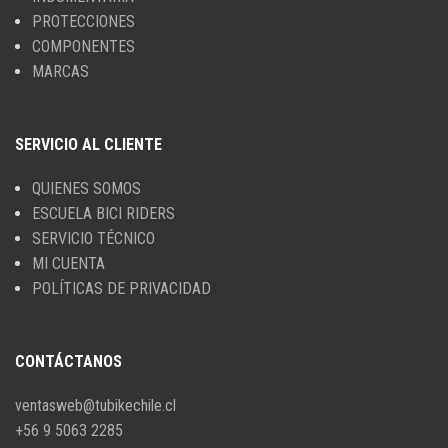
PROTECCIONES
COMPONENTES
MARCAS
SERVICIO AL CLIENTE
QUIENES SOMOS
ESCUELA BICI RIDERS
SERVICIO TÉCNICO
MI CUENTA
POLÍTICAS DE PRIVACIDAD
CONTÁCTANOS
ventasweb@tubikechile.cl
+56 9 5063 2285