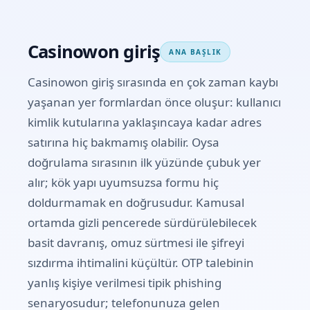
Casinowon giriş
ANA BAŞLIK
Casinowon giriş sırasında en çok zaman kaybı
yaşanan yer formlardan önce oluşur: kullanıcı
kimlik kutularına yaklaşıncaya kadar adres
satırına hiç bakmamış olabilir. Oysa
doğrulama sırasının ilk yüzünde çubuk yer
alır; kök yapı uyumsuzsa formu hiç
doldurmamak en doğrusudur. Kamusal
ortamda gizli pencerede sürdürülebilecek
basit davranış, omuz sürtmesi ile şifreyi
sızdırma ihtimalini küçültür. OTP talebinin
yanlış kişiye verilmesi tipik phishing
senaryosudur; telefonunuza gelen