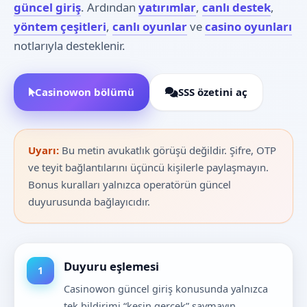
güncel giriş
. Ardından
yatırımlar
,
canlı destek
,
yöntem çeşitleri
,
canlı oyunlar
ve
casino oyunları
notlarıyla desteklenir.
Casinowon bölümü
SSS özetini aç
Uyarı:
Bu metin avukatlık görüşü değildir. Şifre, OTP
ve teyit bağlantılarını üçüncü kişilerle paylaşmayın.
Bonus kuralları yalnızca operatörün güncel
duyurusunda bağlayıcıdır.
Duyuru eşlemesi
Casinowon güncel giriş konusunda yalnızca
tek bildirimi “kesin gerçek” saymayın.