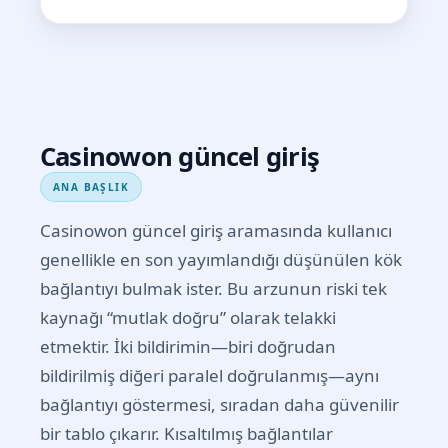
Casinowon güncel giriş
ANA BAŞLIK
Casinowon güncel giriş aramasında kullanıcı
genellikle en son yayımlandığı düşünülen kök
bağlantıyı bulmak ister. Bu arzunun riski tek
kaynağı “mutlak doğru” olarak telakki
etmektir. İki bildirimin—biri doğrudan
bildirilmiş diğeri paralel doğrulanmış—aynı
bağlantıyı göstermesi, sıradan daha güvenilir
bir tablo çıkarır. Kısaltılmış bağlantılar