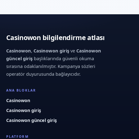
Casinowon bilgilendirme atlası
Casinowon
,
Casinowon giriş
ve
Casinowon
güncel giriş
başlıklarında güvenli okuma
sırasına odaklanılmıştır. Kampanya sözleri
operatör duyurusunda bağlayıcıdır.
ANA BLOKLAR
Casinowon
Casinowon giriş
Casinowon güncel giriş
PLATFORM