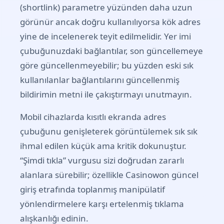
(shortlink) parametre yüzünden daha uzun
görünür ancak doğru kullanılıyorsa kök adres
yine de incelenerek teyit edilmelidir. Yer imi
çubuğunuzdaki bağlantılar, son güncellemeye
göre güncellenmeyebilir; bu yüzden eski sık
kullanılanlar bağlantılarını güncellenmiş
bildirimin metni ile çakıştırmayı unutmayın.
Mobil cihazlarda kısıtlı ekranda adres
çubuğunu genişleterek görüntülemek sık sık
ihmal edilen küçük ama kritik dokunuştur.
“Şimdi tıkla” vurgusu sizi doğrudan zararlı
alanlara sürebilir; özellikle Casinowon güncel
giriş etrafında toplanmış manipülatif
yönlendirmelere karşı ertelenmiş tıklama
alışkanlığı edinin.