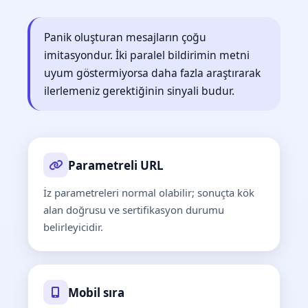
Panik oluşturan mesajların çoğu
imitasyondur. İki paralel bildirimin metni
uyum göstermiyorsa daha fazla araştırarak
ilerlemeniz gerektiğinin sinyali budur.
Parametreli URL
İz parametreleri normal olabilir; sonuçta kök
alan doğrusu ve sertifikasyon durumu
belirleyicidir.
Mobil sıra