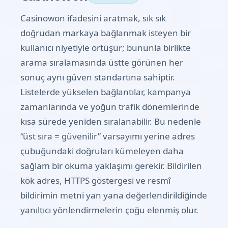
Casinowon ifadesini aratmak, sık sık
doğrudan markaya bağlanmak isteyen bir
kullanıcı niyetiyle örtüşür; bununla birlikte
arama sıralamasında üstte görünen her
sonuç aynı güven standartına sahiptir.
Listelerde yükselen bağlantılar, kampanya
zamanlarında ve yoğun trafik dönemlerinde
kısa sürede yeniden sıralanabilir. Bu nedenle
“üst sıra = güvenilir” varsayımı yerine adres
çubuğundaki doğruları kümeleyen daha
sağlam bir okuma yaklaşımı gerekir. Bildirilen
kök adres, HTTPS göstergesi ve resmî
bildirimin metni yan yana değerlendirildiğinde
yanıltıcı yönlendirmelerin çoğu elenmiş olur.