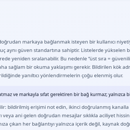
 doğrudan markaya bağlanmak isteyen bir kullanıcı niyeti
ç aynı güven standartına sahiptir. Listelerde yükselen
ede yeniden sıralanabilir. Bu nedenle “üst sıra = güvenil
 sağlam bir okuma yaklaşımı gerekir. Bildirilen kök adr
ildiğinde yanıltıcı yönlendirmelerin çoğu elenmiş olur.
az ve markayla sıfat gerektiren bir bağ kurmaz; yalnızca bilin
ir: bildirilmiş erişimi not edin, ikinci doğrulanmış kanall
 veya ani gelen doğrudan mesajlar sıklıkla aciliyet hissini 
a çıkan her bağlantıyı yalnızca içerik değil, kaynak doğ