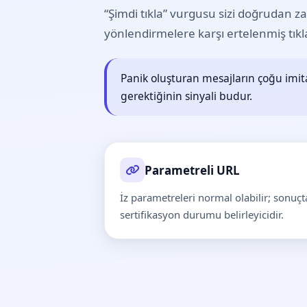
“Şimdi tıkla” vurgusu sizi doğrudan za
yönlendirmelere karşı ertelenmiş tıkl
Panik oluşturan mesajların çoğu imit
gerektiğinin sinyali budur.
Parametreli URL
İz parametreleri normal olabilir; sonuç
sertifikasyon durumu belirleyicidir.