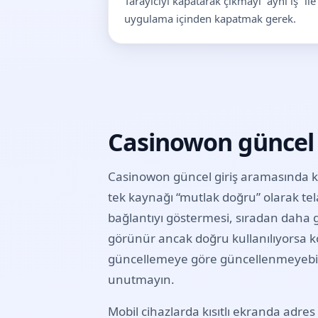
Tarayıcıyı kapatarak çıkmayı “aynı iş” i
uygulama içinden kapatmak gerek.
Casinowon güncel 
Casinowon güncel giriş aramasında kul
tek kaynağı “mutlak doğru” olarak tel
bağlantıyı göstermesi, sıradan daha g
görünür ancak doğru kullanılıyorsa kö
güncellemeye göre güncellenmeyebilir;
unutmayın.
Mobil cihazlarda kısıtlı ekranda adr