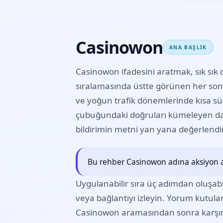
Casinowon
ANA BAŞLIK
Casinowon ifadesini aratmak, sık sık
sıralamasında üstte görünen her sonu
ve yoğun trafik dönemlerinde kısa sür
çubuğundaki doğruları kümeleyen daha
bildirimin metni yan yana değerlendir
Bu rehber Casinowon adına aksiyon atm
Uygulanabilir sıra üç adımdan oluşabil
veya bağlantıyı izleyin. Yorum kutuları
Casinowon aramasından sonra karşınız